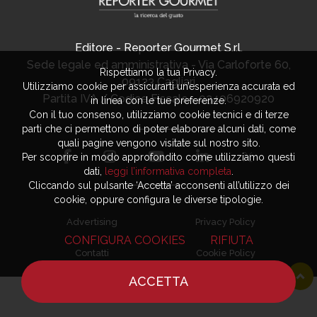
Editore - Reporter Gourmet S.r.l.
Sede legale ed amministrativa - Via Carloforte 60,
Rispettiamo la tua Privacy.
09123 Cagliari
Utilizziamo cookie per assicurarti un’esperienza accurata ed
Partita IVA / Codice Fiscale - 03406920920
in linea con le tue preferenze.
Con il tuo consenso, utilizziamo cookie tecnici e di terze
parti che ci permettono di poter elaborare alcuni dati, come
quali pagine vengono visitate sul nostro sito.
Per scoprire in modo approfondito come utilizziamo questi
dati,
leggi l’informativa completa
.
Cliccando sul pulsante ‘Accetta’ acconsenti all’utilizzo dei
cookie, oppure configura le diverse tipologie.
Advertising
Privacy Policy
CONFIGURA COOKIES
RIFIUTA
Contatti
Cookie Policy
ACCETTA
HOME
NOTIZIE
CHEF
DOVE MANGIARE