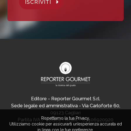
ISCRIVITI
Editore - Reporter Gourmet S.r.l.
Sede legale ed amministrativa - Via Carloforte 60,
09123 Cagliari
Rispettiamo la tua Privacy.
Partita IVA / Codice Fiscale - 03406920920
Utilizziamo cookie per assicurarti un’esperienza accurata ed
in linea con le tue preferenze.