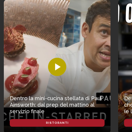
Dentro la mini-cucina stellata di Paul
Den
Ainsworth: dal prep del mattino al
che
servizio finale
(e 
RISTORANTI