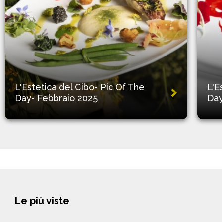
L'Estetica del Cibo- Pic Of The
L'E
Day- Febbraio 2025
Day
Le più viste