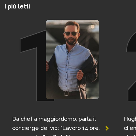
I più letti
1
Da chef a maggiordomo, parla il
Hugh
concierge dei vip: “Lavoro 14 ore,
clie