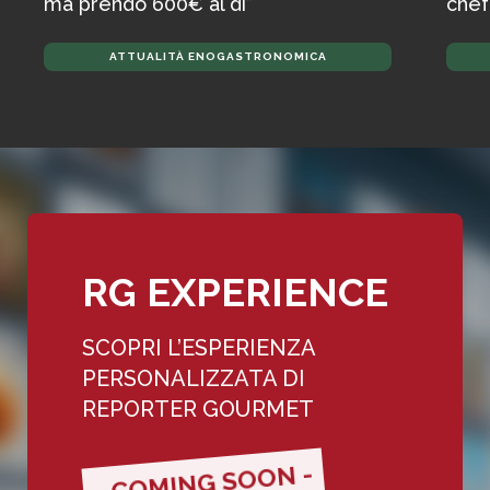
ma prendo 600€ al dì”
chef
ATTUALITÀ ENOGASTRONOMICA
RG EXPERIENCE
SCOPRI L’ESPERIENZA
PERSONALIZZATA DI
REPORTER GOURMET
- COMING SOON -