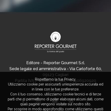
Editore - Reporter Gourmet S.r.l.
Sede legale ed amministrativa - Via Carloforte 60,
09123 Cagliari
Rispettiamo la tua Privacy.
Partita IVA / Codice Fiscale - 03406920920
Utilizziamo cookie per assicurarti un’esperienza accurata ed
in linea con le tue preferenze.
Con il tuo consenso, utilizziamo cookie tecnici e di terze
parti che ci permettono di poter elaborare alcuni dati, come
quali pagine vengono visitate sul nostro sito.
Per scoprire in modo approfondito come utilizziamo questi