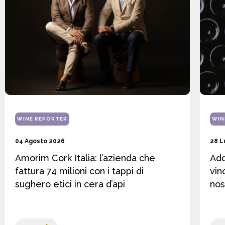
WINE REPORTER
WIN
04 Agosto 2026
28 L
Amorim Cork Italia: l’azienda che
Add
fattura 74 milioni con i tappi di
vin
sughero etici in cera d’api
nos