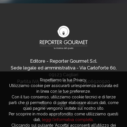
Editore - Reporter Gourmet S.r.l.
Sede legale ed amministrativa - Via Carloforte 60,
09123 Cagliari
Rispettiamo la tua Privacy.
Partita IVA / Codice Fiscale - 03406920920
Utilizziamo cookie per assicurarti un’esperienza accurata ed
in linea con le tue preferenze.
Con il tuo consenso, utilizziamo cookie tecnici e di terze
parti che ci permettono di poter elaborare alcuni dati, come
quali pagine vengono visitate sul nostro sito.
Per scoprire in modo approfondito come utilizziamo questi
dati,
leggi l’informativa completa
.
Cliccando sul pulsante ‘Accetta’ acconsenti all’utilizzo dei