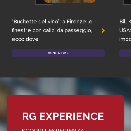
“Buchette del vino”: a Firenze le
Bill 
finestre con calici da passeggio,
USA: 
ecco dove
impos
WINE NEWS
RG EXPERIENCE