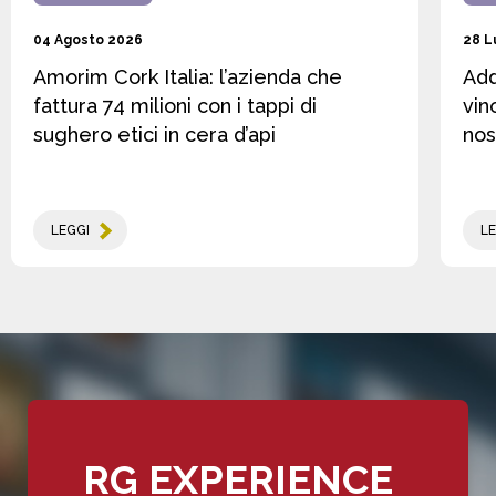
04 Agosto 2026
28 L
Amorim Cork Italia: l’azienda che
Add
fattura 74 milioni con i tappi di
vin
sughero etici in cera d’api
nos
LEGGI
LE
RG EXPERIENCE