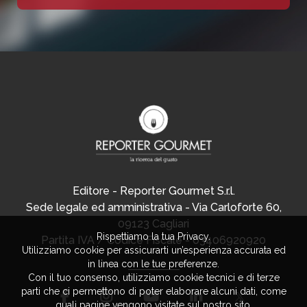
Editore - Reporter Gourmet S.r.l.
Sede legale ed amministrativa - Via Carloforte 60,
09123 Cagliari
Rispettiamo la tua Privacy.
Partita IVA / Codice Fiscale - 03406920920
Utilizziamo cookie per assicurarti un’esperienza accurata ed
in linea con le tue preferenze.
Con il tuo consenso, utilizziamo cookie tecnici e di terze
parti che ci permettono di poter elaborare alcuni dati, come
quali pagine vengono visitate sul nostro sito.