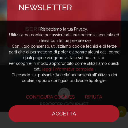
NEWSLETTER
ISCRIVITI
Rispettiamo la tua Privacy.
Utilizziamo cookie per assicurarti un’esperienza accurata ed
in linea con le tue preferenze.
Con il tuo consenso, utilizziamo cookie tecnici e di terze
parti che ci permettono di poter elaborare alcuni dati, come
quali pagine vengono visitate sul nostro sito.
Per scoprire in modo approfondito come utilizziamo questi
dati,
leggi l’informativa completa
.
Cliccando sul pulsante ‘Accetta’ acconsenti all’utilizzo dei
cookie, oppure configura le diverse tipologie.
CONFIGURA COOKIES
RIFIUTA
ACCETTA
HOME
NOTIZIE
CHEF
DOVE MANGIARE
Editore - Reporter Gourmet S.r.l.