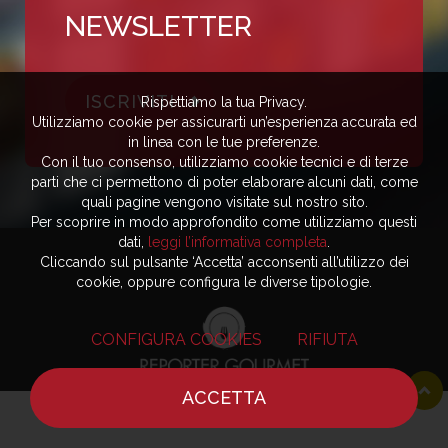
NEWSLETTER
ISCRIVITI
Rispettiamo la tua Privacy.
Utilizziamo cookie per assicurarti un’esperienza accurata ed
in linea con le tue preferenze.
Con il tuo consenso, utilizziamo cookie tecnici e di terze
parti che ci permettono di poter elaborare alcuni dati, come
quali pagine vengono visitate sul nostro sito.
Per scoprire in modo approfondito come utilizziamo questi
dati,
leggi l’informativa completa
.
Cliccando sul pulsante ‘Accetta’ acconsenti all’utilizzo dei
cookie, oppure configura le diverse tipologie.
CONFIGURA COOKIES
RIFIUTA
ACCETTA
HOME
NOTIZIE
CHEF
DOVE MANGIARE
Editore - Reporter Gourmet S.r.l.