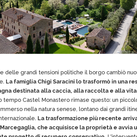
ne delle grandi tensioni politiche il borgo cambiò n
e.
La famiglia Chigi Saracini lo trasformò in una r
na destinata alla caccia, alla raccolta e alla vita
o tempo Castel Monastero rimase questo: un piccol
immerso nella natura senese, lontano dai grandi itine
internazionale.
La trasformazione più recente arriva
 Marcegaglia, che acquisisce la proprietà e avvia 
te progetto di recupero conservativo
. L'interven