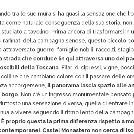
o tra le sue mura si ha quasi la sensazione che l'os
vata come naturale conseguenza della sua storia, no
studiato a tavolino. Prima ancora di trasformarsi in 
ù raffinati della campagna senese, questo piccolo b
 attraversato guerre, famiglie nobili, raccolti, stagio
a strada che conduce fin qui attraversa uno dei p
noscibili della Toscana
. Filari di cipressi, vigne, bosch
 colline che cambiano colore con il passare delle ore
nza accorgersene,
il panorama lascia spazio alle a
 borgo.
Non c'è un ingresso monumentale pensato 
Piuttosto una sensazione diversa, quella di entrare i
inua a vivere seguendo il ritmo lento della campagn
.
È proprio questa la prima differenza rispetto a mo
 contemporanei. Castel Monastero non cerca di iso