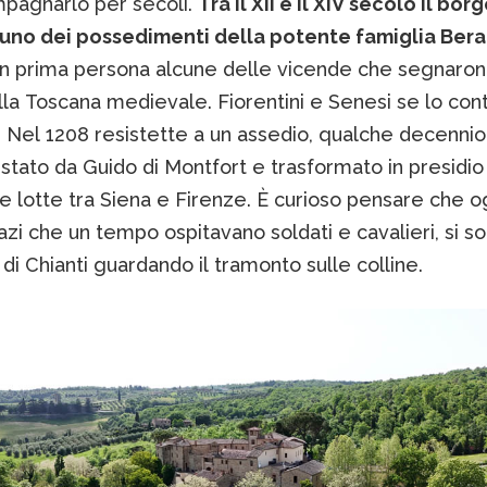
pagnarlo per secoli.
Tra il XII e il XIV secolo il bor
uno dei possedimenti della potente famiglia Bera
in prima persona alcune delle vicende che segnaron
lla Toscana medievale. Fiorentini e Senesi se lo co
. Nel 1208 resistette a un assedio, qualche decennio 
stato da Guido di Montfort e trasformato in presidio 
e lotte tra Siena e Firenze. È curioso pensare che og
azi che un tempo ospitavano soldati e cavalieri, si s
 di Chianti guardando il tramonto sulle colline.