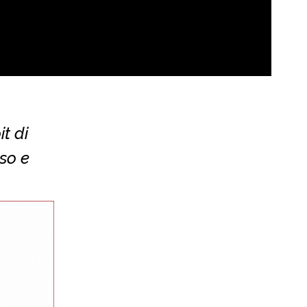
t di
so e