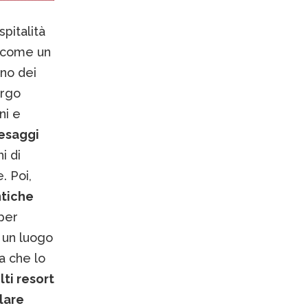
pitalità
n come un
uno dei
orgo
ni e
aesaggi
i di
. Poi,
ntiche
per
n un luogo
a che lo
lti resort
lare