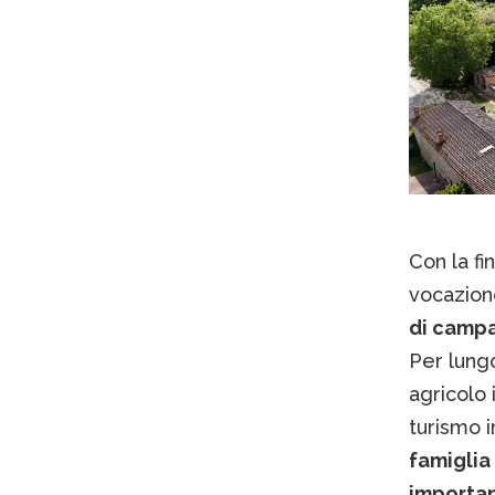
Con la fi
vocazion
di campag
Per lung
agricolo 
turismo 
famiglia
importan