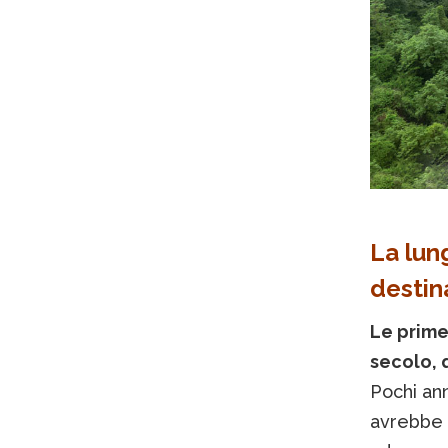
La lun
destin
Le prime
secolo, 
Pochi ann
avrebbe 