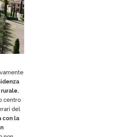
uovamente
esidenza
 rurale.
o centro
rari del
 con la
un
to non