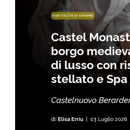
OSPITALITÀ DI CHARME
Castel Monast
borgo medieva
di lusso con r
stellato e Spa
Castelnuovo Berard
di:
Elisa Erriu
|
03 Luglio 2026