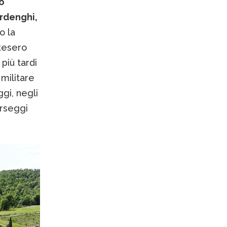
go
rdenghi,
o la
ntesero
più tardi
militare
gi, negli
orseggi