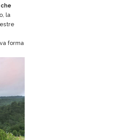
a che
, la
nestre
ova forma