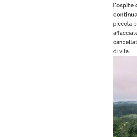
l'ospite 
continua
piccola p
affacciat
cancella
di vita.