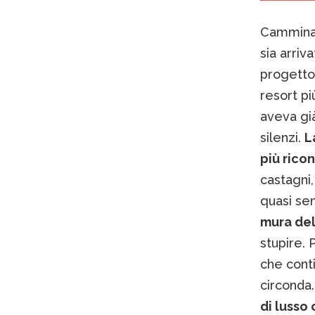
Camminand
sia arri
progetto 
resort pi
aveva già
silenzi.
L
più rico
castagni,
quasi se
mura del
stupire. 
che cont
circonda
di lusso