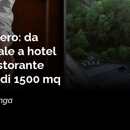
ero: da
le a hotel
istorante
 di 1500 mq
enga