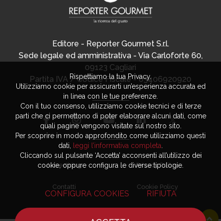
Editore - Reporter Gourmet S.r.l.
Sede legale ed amministrativa - Via Carloforte 60,
09123 Cagliari
Rispettiamo la tua Privacy.
Partita IVA / Codice Fiscale - 03406920920
Utilizziamo cookie per assicurarti un’esperienza accurata ed
in linea con le tue preferenze.
Con il tuo consenso, utilizziamo cookie tecnici e di terze
parti che ci permettono di poter elaborare alcuni dati, come
quali pagine vengono visitate sul nostro sito.
Per scoprire in modo approfondito come utilizziamo questi
dati,
leggi l’informativa completa
.
Cliccando sul pulsante ‘Accetta’ acconsenti all’utilizzo dei
cookie, oppure configura le diverse tipologie.
Advertising
Privacy Policy
Contatti
Cookie Policy
CONFIGURA COOKIES
RIFIUTA