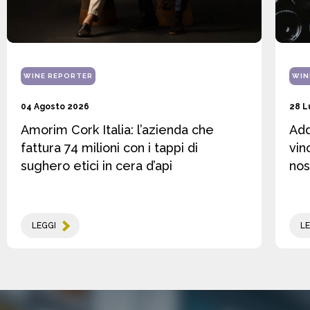
WINE REPORTER
WIN
04 Agosto 2026
28 L
Amorim Cork Italia: l’azienda che
Add
fattura 74 milioni con i tappi di
vin
sughero etici in cera d’api
nos
LEGGI
LE