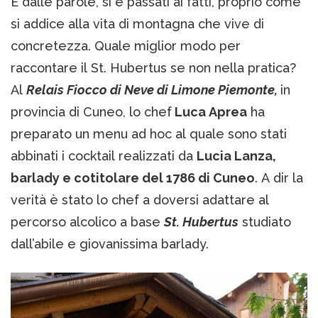
E dalle parole, si è passati ai fatti, proprio come
si addice alla vita di montagna che vive di
concretezza. Quale miglior modo per
raccontare il St. Hubertus se non nella pratica?
Al
Relais Fiocco di Neve di Limone Piemonte,
in
provincia di Cuneo, lo chef
Luca Aprea
ha
preparato un menu ad hoc al quale sono stati
abbinati i cocktail realizzati da
Lucia Lanza,
barlady e cotitolare del 1786 di Cuneo
. A dir la
verità è stato lo chef a doversi adattare al
percorso alcolico a base
St. Hubertus
studiato
dall’abile e giovanissima barlady.