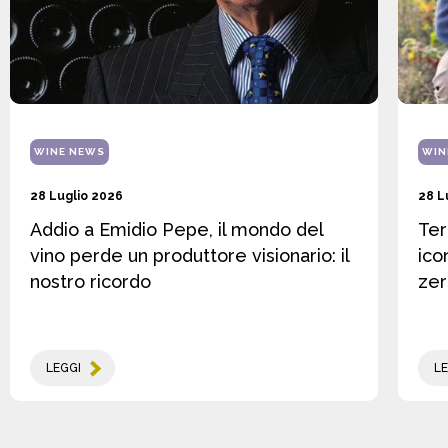
WINE NEWS
WIN
28 Luglio 2026
28 L
Addio a Emidio Pepe, il mondo del
Ter
vino perde un produttore visionario: il
ico
nostro ricordo
zer
LEGGI
LE