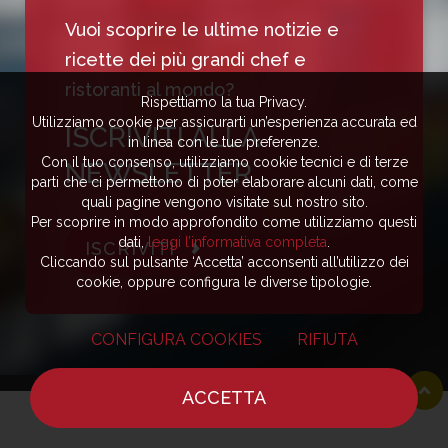
Vuoi scoprire le ultime notizie e
ricette dei più grandi chef e
ristoranti al mondo?
Rispettiamo la tua Privacy.
Utilizziamo cookie per assicurarti un’esperienza accurata ed
ISCRIVITI ALLA
in linea con le tue preferenze.
Con il tuo consenso, utilizziamo cookie tecnici e di terze
NEWSLETTER
parti che ci permettono di poter elaborare alcuni dati, come
quali pagine vengono visitate sul nostro sito.
Per scoprire in modo approfondito come utilizziamo questi
dati,
leggi l’informativa completa
.
ISCRIVITI
Cliccando sul pulsante ‘Accetta’ acconsenti all’utilizzo dei
cookie, oppure configura le diverse tipologie.
CONFIGURA COOKIES
RIFIUTA
ACCETTA
HOME
NOTIZIE
CHEF
DOVE MANGIARE