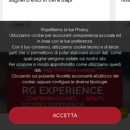
LEGGI
LE
Rispettiamo la tua Privacy.
Utilizziamo cookie per assicurarti un’esperienza accurata ed
in linea con le tue preferenze.
Con il tuo consenso, utilizziamo cookie tecnici e di terze
parti che ci permettono di poter elaborare alcuni dati, come
quali pagine vengono visitate sul nostro sito.
Per scoprire in modo approfondito come utilizziamo questi
dati,
leggi l’informativa completa
.
Cliccando sul pulsante ‘Accetta’ acconsenti all’utilizzo dei
cookie, oppure configura le diverse tipologie.
RG EXPERIENCE
CONFIGURA COOKIES
RIFIUTA
SCOPRI L’ESPERIENZA
PERSONALIZZATA DI
ACCETTA
REPORTER GOURMET
HOME
NOTIZIE
CHEF
DOVE MANGIARE