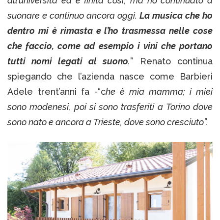
all’università ed è finita così’, ma ho continuato a
suonare e continuo ancora oggi.
La musica che ho
dentro mi è rimasta e l’ho trasmessa nelle cose
che faccio, come ad esempio i vini che portano
tutti nomi legati al suono
.
” Renato continua
spiegando che l’azienda nasce come Barbieri
Adele trent’anni fa -“c
he è mia mamma; i miei
sono modenesi, poi si sono trasferiti a Torino dove
sono nato e ancora a Trieste, dove sono cresciuto”.