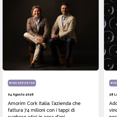
WINE REPORTER
WIN
04 Agosto 2026
28 L
Amorim Cork Italia: l’azienda che
Add
fattura 74 milioni con i tappi di
vin
sughero etici in cera d’api
nos