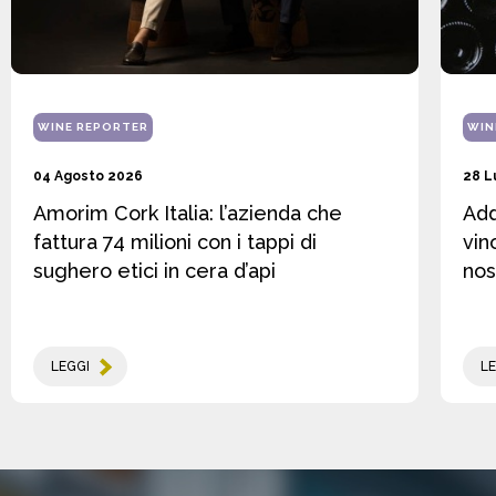
WINE REPORTER
WIN
04 Agosto 2026
28 L
Amorim Cork Italia: l’azienda che
Add
fattura 74 milioni con i tappi di
vin
sughero etici in cera d’api
nos
LEGGI
LE