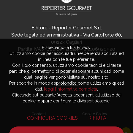
Editore - Reporter Gourmet S.r.l.
Sede legale ed amministrativa - Via Carloforte 60,
09123 Cagliari
Rispettiamo la tua Privacy.
Partita IVA / Codice Fiscale - 03406920920
Utilizziamo cookie per assicurarti un’esperienza accurata ed
in linea con le tue preferenze.
Con il tuo consenso, utilizziamo cookie tecnici e di terze
parti che ci permettono di poter elaborare alcuni dati, come
quali pagine vengono visitate sul nostro sito.
Per scoprire in modo approfondito come utilizziamo questi
dati,
leggi l’informativa completa
.
Cliccando sul pulsante ‘Accetta’ acconsenti all’utilizzo dei
cookie, oppure configura le diverse tipologie.
Advertising
Privacy Policy
Contatti
Cookie Policy
CONFIGURA COOKIES
RIFIUTA