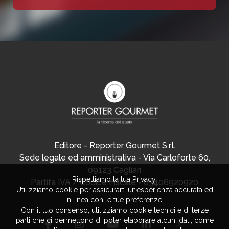
Editore - Reporter Gourmet S.r.l.
Sede legale ed amministrativa - Via Carloforte 60,
09123 Cagliari
Rispettiamo la tua Privacy.
Partita IVA / Codice Fiscale - 03406920920
Utilizziamo cookie per assicurarti un’esperienza accurata ed
in linea con le tue preferenze.
Con il tuo consenso, utilizziamo cookie tecnici e di terze
parti che ci permettono di poter elaborare alcuni dati, come