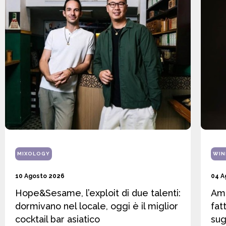
MIXOLOGY
WIN
10 Agosto 2026
04 A
Hope&Sesame, l’exploit di due talenti:
Amo
dormivano nel locale, oggi è il miglior
fat
cocktail bar asiatico
sug