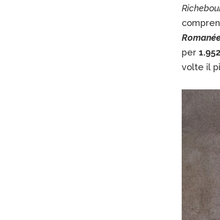
Richebou
compren
Romanée
per
1.952
volte il 