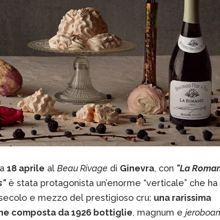
ca
18 aprile
al
Beau Rivage
di
Ginevra
, con
"La Roma
s"
è stata protagonista un’enorme “verticale” che ha
 secolo e mezzo del prestigioso cru:
una rarissima
ne composta da 1926 bottiglie
, magnum e
jeroboa