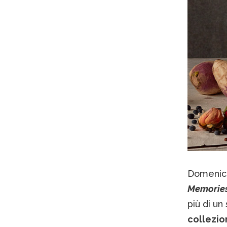
Domeni
Memorie
più di un
collezio