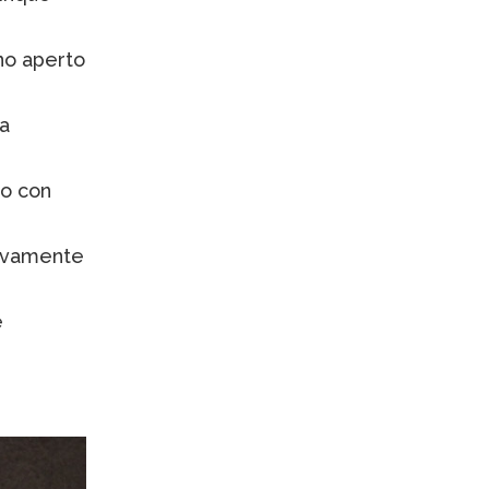
nno aperto
a
to con
usivamente
e