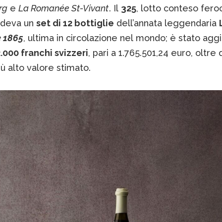
rg
e
La Romanée St-Vivant
. Il
325
, lotto conteso fer
deva un
set di 12 bottiglie
dell’annata leggendaria
 1865
, ultima in circolazione nel mondo; è stato agg
.000 franchi svizzeri
, pari a 1.765.501,24 euro, oltre
più alto valore stimato.