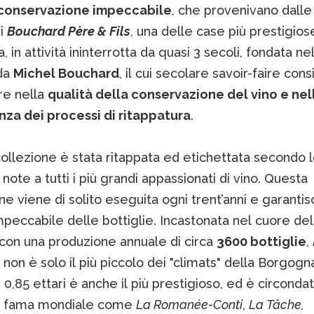
 conservazione impeccabile
, che provenivano dalle
di
Bouchard Père & Fils
, una delle case più prestigios
 in attività ininterrotta da quasi 3 secoli, fondata nel
da
Michel Bouchard
, il cui secolare savoir-faire cons
re nella
qualità della conservazione del vino e nel
za dei processi di ritappatura
.
collezione è stata ritappata ed etichettata secondo 
, note a tutti i più grandi appassionati di vino. Questa
e viene di solito eseguita ogni trent’anni e garantis
mpeccabile delle bottiglie. Incastonata nel cuore de
 con una produzione annuale di circa
3600 bottiglie
,
non è solo il più piccolo dei "climats" della Borgogn
i 0,85 ettari è anche il più prestigioso, ed è circonda
i fama mondiale come
La Romanée-Conti
,
La Tâche,