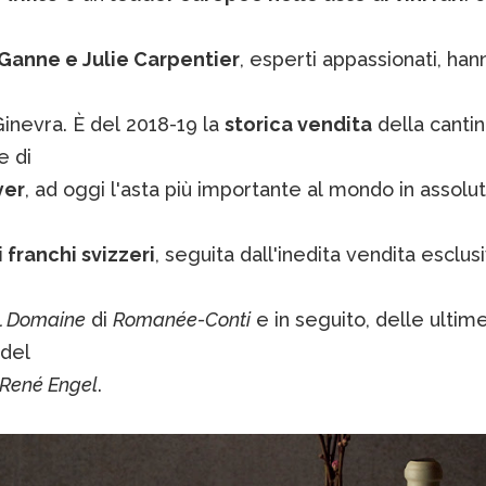
Ganne e Julie Carpentier
, esperti appassionati, ha
 Ginevra. È del 2018-19 la
storica vendita
della cantin
e di
yer
, ad oggi l'asta più importante al mondo in assolu
i franchi svizzeri
, seguita dall'inedita vendita escl
l
Domaine
di
Romanée-Conti
e in seguito, delle ultim
 del
René Engel
.