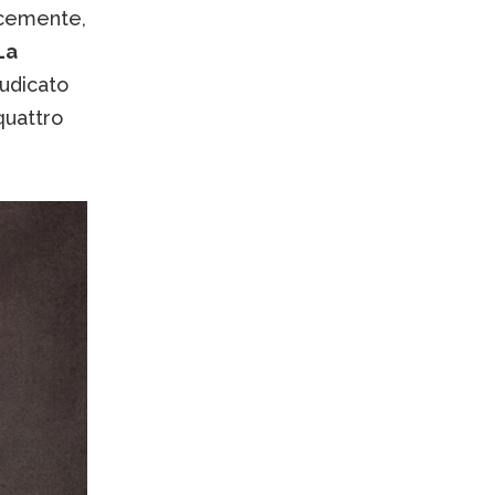
ocemente,
La
iudicato
 quattro