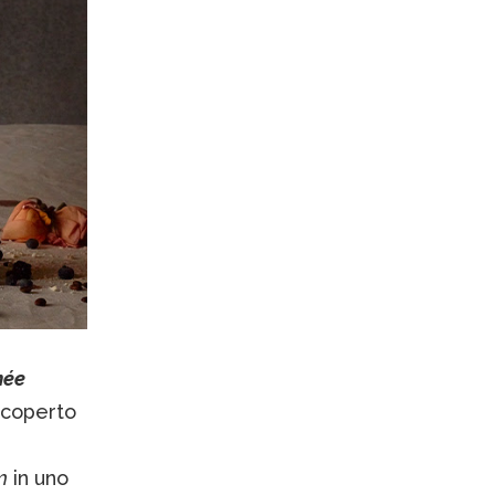
née
 coperto
m
in uno