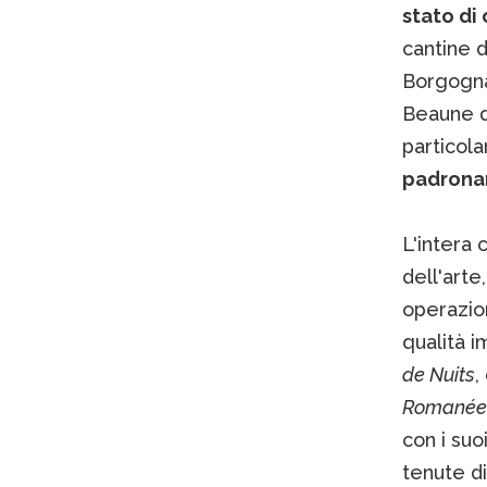
stato di
cantine 
Borgogna,
Beaune 
particola
padronan
L'intera 
dell'arte
operazion
qualità i
de Nuits
,
Romanée
con i suo
tenute d