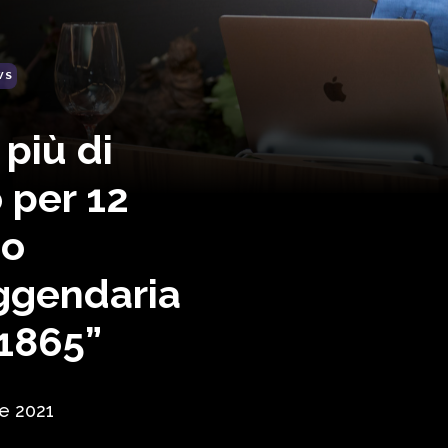
WS
più di
 per 12
no
eggendaria
1865”
le 2021