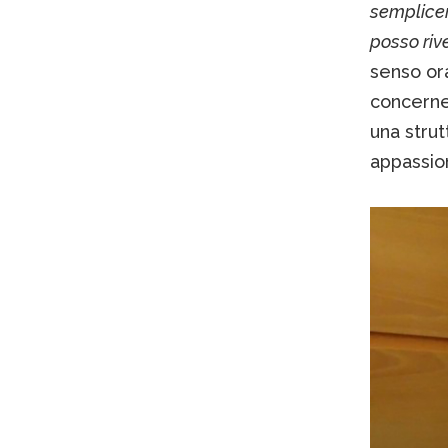
semplicem
posso riv
senso ora
concerne 
una strut
appassio