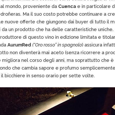
 al mondo, proveniente da
Cuenca
e in particolare da
edroñeras. Ma il suo costo potrebbe continuare a cr
le nuove offerte che giungono dai buyer di tutto il 
ti da un prodotto che ha delle caratteristiche uniche.
produttore di questo vino in edizione limitata e titola
enda
AurumRed
(“Oro rosso” in spagnolo
) assicura infatt
tto non diventerà mai aceto (senza ricorrere a prod
e migliora nel corso degli anni, ma soprattutto che è 
mondo che cambia sapore e profumo semplicement
il bicchiere in senso orario per sette volte.