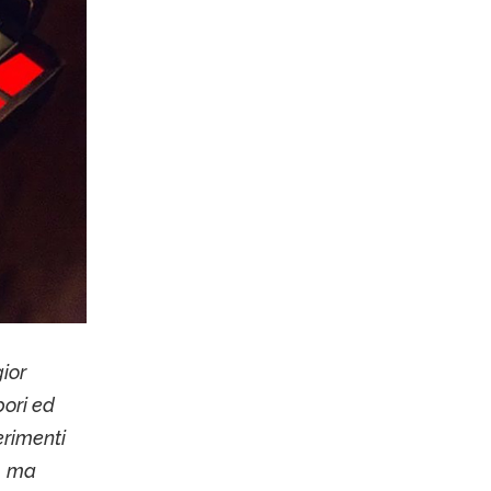
ior
pori ed
rimenti
o, ma