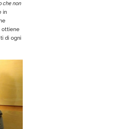
o che non
e in
che
i ottiene
i di ogni