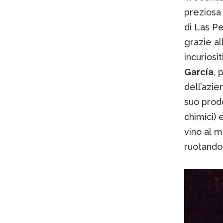
preziosa
di Las P
grazie al
incuriosi
García
, 
dell’azi
suo prodo
chimici) 
vino al 
ruotando 