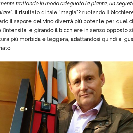
ente trattando in modo adeguato la pianta, un segret
elare
”. Il risultato di tale “magia”? ruotando il bicchier
rio il sapore del vino diverrà più potente per quel 
l’intensità, e girando il bicchiere in senso opposto s
tura più morbida e leggera, adattandosi quindi ai gust
nato.