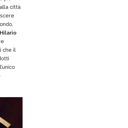
lla città
escere
mondo,
Hilario
re
i che il
otti
l’unico
e