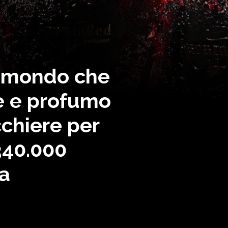
al mondo che
e e profumo
cchiere per
340.000
ia