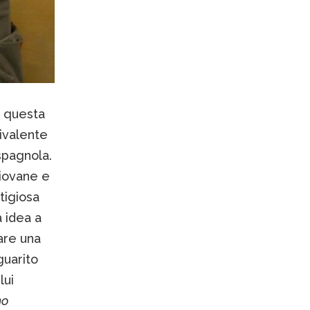
n questa
uivalente
 spagnola.
giovane e
tigiosa
 idea a
are una
guarito
lui
ho