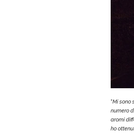
“
Mi sono 
numero di
aromi diff
ho ottenu