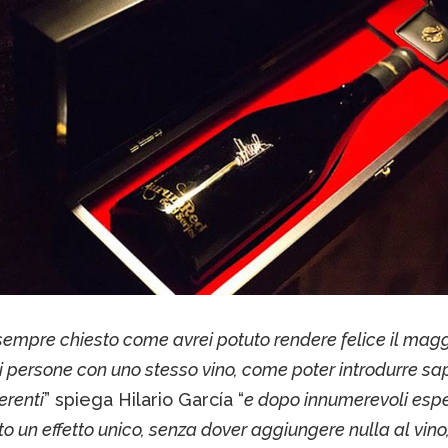
sempre chiesto come avrei potuto rendere felice il magg
 persone con uno stesso vino, come poter introdurre sa
erenti
” spiega Hilario García “
e dopo innumerevoli espe
to un effetto unico, senza dover aggiungere nulla al vin