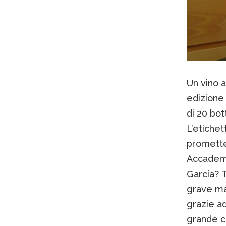
Un vino a
edizione 
di 20 bot
L’etichet
promette
Accademi
García? T
grave mal
grazie ad
grande cu