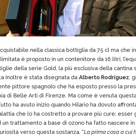
cquistabile nella classica bottiglia da 75 cl ma che i
limitata è proposto in un contenitore da 16 litri, l’eq
tiglie della serie Gold, la più esclusiva della cantina
ta inoltre è stata disegnata da
Alberto Rodríguez
, 
nte pittore spagnolo che ha esposto presso la pres
a di Belle Arti di Firenze. Ma come è venuta questa
utto ha avuto inizio quando Hilario ha dovuto affront
attia che lo ha costretto a provare più cure: esser 
 un trattamento a base di ozono ha fatto nascere in 
riosità verso questa sostanza. “
La prima cosa a cui 