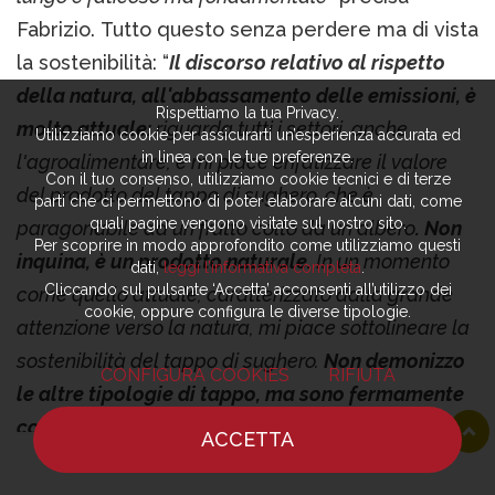
Fabrizio. Tutto questo senza perdere ma di vista
la sostenibilità: “
Il discorso relativo al rispetto
della natura, all'abbassamento delle emissioni, è
Rispettiamo la tua Privacy.
molto attuale:
riguarda tutti i settori, anche
Utilizziamo cookie per assicurarti un’esperienza accurata ed
in linea con le tue preferenze.
l'agroalimentare, e mi piace enfatizzare il valore
Con il tuo consenso, utilizziamo cookie tecnici e di terze
del prodotto del tappo di sughero, che è
parti che ci permettono di poter elaborare alcuni dati, come
quali pagine vengono visitate sul nostro sito.
paragonabile ad un frutto colto da un albero
. Non
Per scoprire in modo approfondito come utilizziamo questi
inquina, è un prodotto naturale.
In un momento
dati,
leggi l’informativa completa
.
Cliccando sul pulsante ‘Accetta’ acconsenti all’utilizzo dei
come quello attuale, caratterizzato dalla grande
cookie, oppure configura le diverse tipologie.
attenzione verso la natura, mi piace sottolineare la
sostenibilità del tappo di sughero.
Non demonizzo
CONFIGURA COOKIES
RIFIUTA
le altre tipologie di tappo, ma sono fermamente
convinto che il tappo di sughero, grazie al
ACCETTA
riuscito mix tra tecnologia e fattore umano,
HOME
NOTIZIE
CHEF
DOVE MANGIARE
continuerà a recitare un ruolo da protagonista