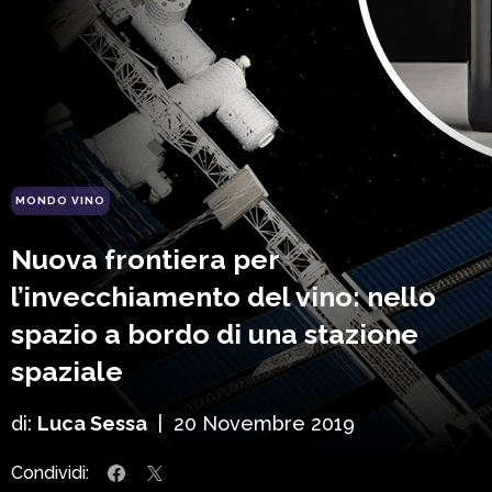
MONDO VINO
Nuova frontiera per
l’invecchiamento del vino: nello
spazio a bordo di una stazione
spaziale
di:
Luca Sessa
|
20 Novembre 2019
Condividi: