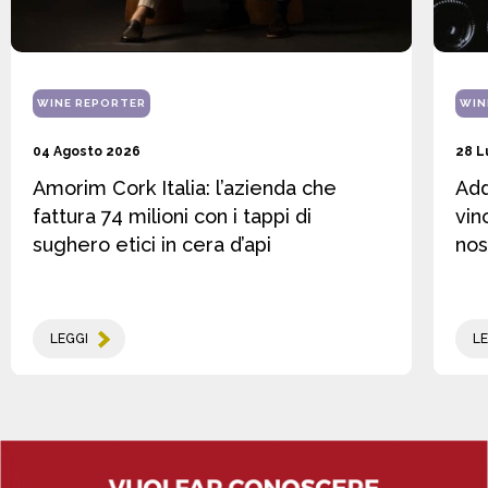
WINE REPORTER
WIN
04 Agosto 2026
28 L
Amorim Cork Italia: l’azienda che
Add
fattura 74 milioni con i tappi di
vin
sughero etici in cera d’api
nos
LEGGI
LE