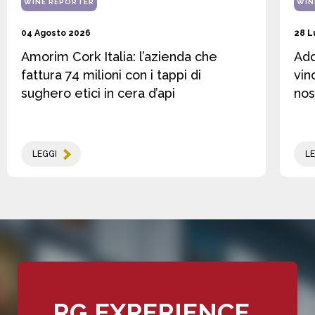
WINE REPORTER
WIN
04 Agosto 2026
28 L
Amorim Cork Italia: l’azienda che
Add
fattura 74 milioni con i tappi di
vin
sughero etici in cera d’api
nos
LEGGI
LE
RG EXPERIENCE