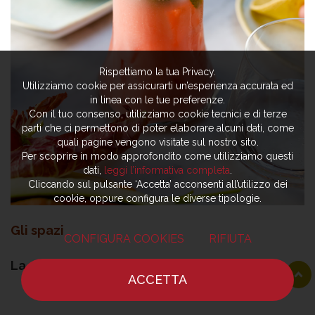
Rispettiamo la tua Privacy.
Utilizziamo cookie per assicurarti un’esperienza accurata ed
in linea con le tue preferenze.
Con il tuo consenso, utilizziamo cookie tecnici e di terze
parti che ci permettono di poter elaborare alcuni dati, come
quali pagine vengono visitate sul nostro sito.
Per scoprire in modo approfondito come utilizziamo questi
dati,
leggi l’informativa completa
.
Cliccando sul pulsante ‘Accetta’ acconsenti all’utilizzo dei
cookie, oppure configura le diverse tipologie.
Gli spazi
CONFIGURA COOKIES
RIFIUTA
La grande cucina a vista, individuata da un
ACCETTA
pavimento a terrazzo, domina l’ampia sala
HOME
NOTIZIE
CHEF
DOVE MANGIARE
sormontata da un grande lucernario,
dal quale