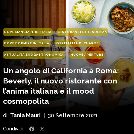
DOVE MANGIARE IN ITALIA
RISTORANTI DI TENDENZA
DOVE DORMIRE IN ITALIA
OSPITALITÀ DI CHARME
ATTUALITÀ ENOGASTRONOMICA
NUOVE APERTURE
Un angolo di California a Roma:
Beverly, il nuovo ristorante con
l’anima italiana e il mood
cosmopolita
di:
Tania Mauri
|
30 Settembre 2021
Condividi: