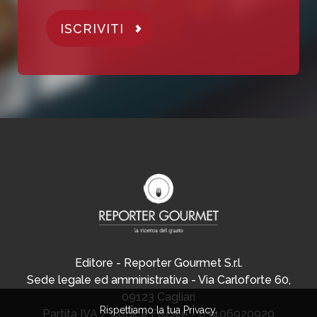
ISCRIVITI
Editore - Reporter Gourmet S.r.l.
Sede legale ed amministrativa - Via Carloforte 60,
09123 Cagliari
Rispettiamo la tua Privacy.
Partita IVA / Codice Fiscale - 03406920920