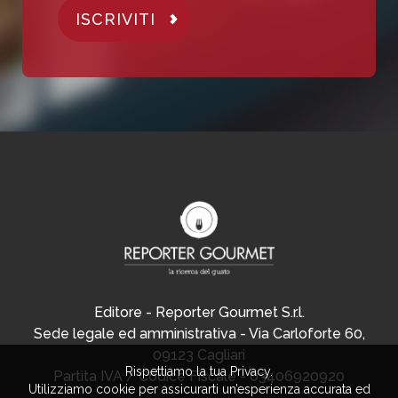
ISCRIVITI
Editore - Reporter Gourmet S.r.l.
Sede legale ed amministrativa - Via Carloforte 60,
09123 Cagliari
Rispettiamo la tua Privacy.
Partita IVA / Codice Fiscale - 03406920920
Utilizziamo cookie per assicurarti un’esperienza accurata ed