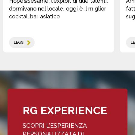
Hope&Sesame, l’exploit di due talenti:
Amo
dormivano nel locale, oggi è il miglior
fat
cocktail bar asiatico
sug
LEGGI
LE
RG EXPERIENCE
SCOPRI L’ESPERIENZA
PERSONALIZZATA DI