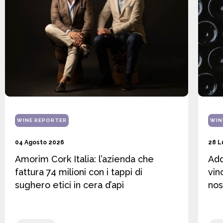
WINE REPORTER
WIN
04 Agosto 2026
28 L
Amorim Cork Italia: l’azienda che
Add
fattura 74 milioni con i tappi di
vin
sughero etici in cera d’api
nos