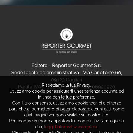
Editore - Reporter Gourmet S.r.l.
Sede legale ed amministrativa - Via Carloforte 60,
09123 Cagliari
Rispettiamo la tua Privacy.
Partita IVA / Codice Fiscale - 03406920920
Utilizziamo cookie per assicurarti un’esperienza accurata ed
in linea con le tue preferenze.
Con il tuo consenso, utilizziamo cookie tecnici e di terze
parti che ci permettono di poter elaborare alcuni dati, come
quali pagine vengono visitate sul nostro sito.
Per scoprire in modo approfondito come utilizziamo questi
dati,
leggi l’informativa completa
.
Cliccando sul pulsante ‘Accetta’ acconsenti all’utilizzo dei