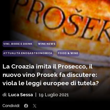
VINI, BIRRE E DRINK
WINE NEWS
ATTUALITÀ ENOGASTRONOMICA
FOOD & WINE
La Croazia imita il Prosecco, il
nuovo vino Prosek fa discutere:
viola le leggi europee di tutela?
di:
Luca Sessa
|
19 Luglio 2021
Condividi: