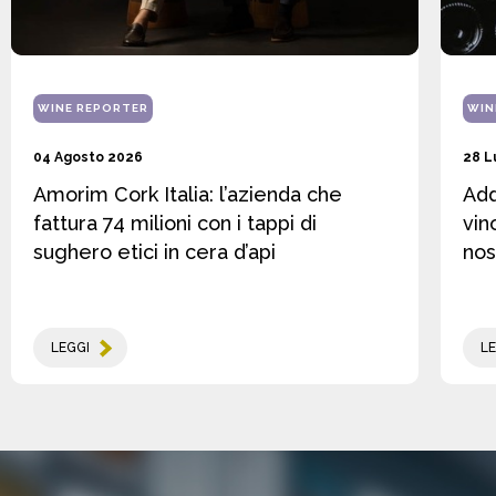
WINE REPORTER
WIN
04 Agosto 2026
28 L
Amorim Cork Italia: l’azienda che
Add
fattura 74 milioni con i tappi di
vin
sughero etici in cera d’api
nos
LEGGI
LE