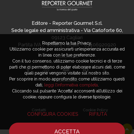
Editore - Reporter Gourmet S.r.l.
Sede legale ed amministrativa - Via Carloforte 60,
09123 Cagliari
Rispettiamo la tua Privacy.
Partita IVA / Codice Fiscale - 03406920920
Utilizziamo cookie per assicurarti un’esperienza accurata ed
in linea con le tue preferenze.
Con il tuo consenso, utilizziamo cookie tecnici e di terze
parti che ci permettono di poter elaborare alcuni dati, come
quali pagine vengono visitate sul nostro sito.
Per scoprire in modo approfondito come utilizziamo questi
dati,
leggi l’informativa completa
.
Cliccando sul pulsante ‘Accetta’ acconsenti all’utilizzo dei
Advertising
Privacy Policy
cookie, oppure configura le diverse tipologie.
Contatti
Cookie Policy
CONFIGURA COOKIES
RIFIUTA
ACCETTA