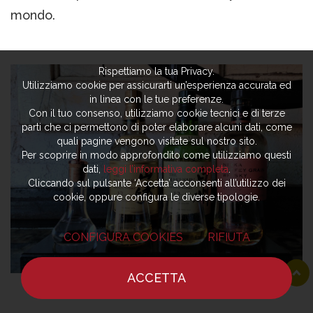
mondo.
Rispettiamo la tua Privacy.
Utilizziamo cookie per assicurarti un’esperienza accurata ed
in linea con le tue preferenze.
Con il tuo consenso, utilizziamo cookie tecnici e di terze
parti che ci permettono di poter elaborare alcuni dati, come
quali pagine vengono visitate sul nostro sito.
Per scoprire in modo approfondito come utilizziamo questi
dati,
leggi l’informativa completa
.
Cliccando sul pulsante ‘Accetta’ acconsenti all’utilizzo dei
cookie, oppure configura le diverse tipologie.
CONFIGURA COOKIES
RIFIUTA
ACCETTA
HOME
NOTIZIE
CHEF
DOVE MANGIARE