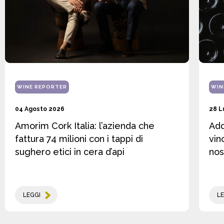
WINE REPORTER
WIN
04 Agosto 2026
28 L
Amorim Cork Italia: l’azienda che
Add
fattura 74 milioni con i tappi di
vin
sughero etici in cera d’api
nos
LEGGI
LE