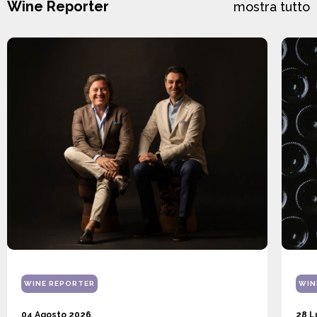
Wine Reporter
mostra tutto
WINE REPORTER
WIN
04 Agosto 2026
28 L