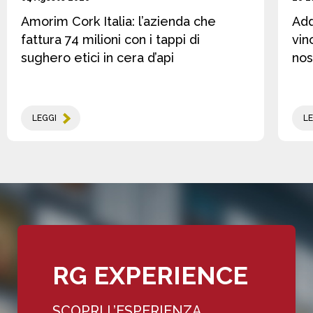
Amorim Cork Italia: l’azienda che
Add
fattura 74 milioni con i tappi di
vin
sughero etici in cera d’api
nos
LEGGI
LE
RG EXPERIENCE
SCOPRI L’ESPERIENZA