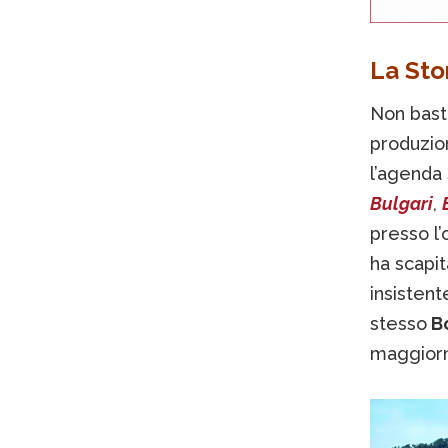
La Sto
Non bast
produzion
l’agenda 
Bulgari
,
presso l
ha scapit
insistent
stesso
B
maggiorm