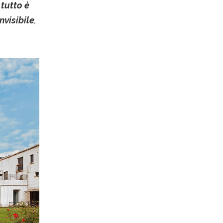
é
tutto è
nvisibile
,