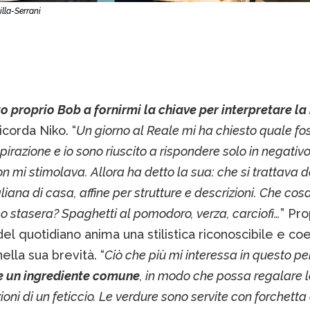
lla-Serrani
to proprio Bob a fornirmi la chiave per interpretare la
 ricorda Niko. “
Un giorno al Reale mi ha chiesto quale fo
spirazione e io sono riuscito a rispondere solo in negativ
n mi stimolava. Allora ha detto la sua: che si trattava d
liana di casa, affine per strutture e descrizioni. Che cos
stasera? Spaghetti al pomodoro, verza, carciofi…
” Pro
el quotidiano anima una stilistica riconoscibile e co
nella sua brevità. “
Ciò che più mi interessa in questo pe
re un ingrediente comune
, in modo che possa regalare l
oni di un feticcio. Le verdure sono servite con forchetta 