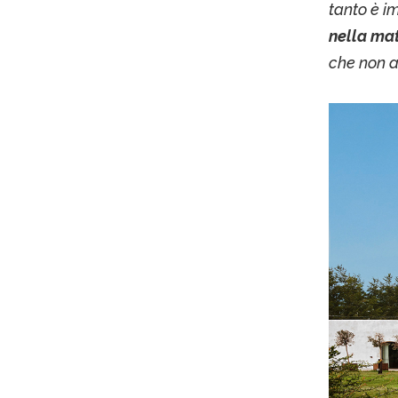
tanto è i
nella ma
che non a