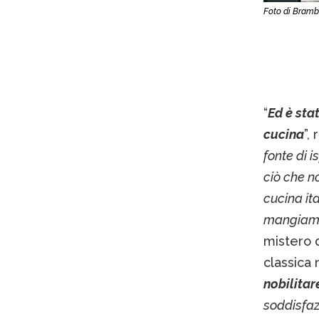
Foto di Brambi
“
Ed è sta
cucina
”,
fonte di i
ciò che no
cucina ita
mangiamo 
mistero d
classica 
nobilita
soddisfazi