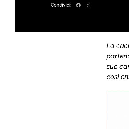
Condividi:
La cuci
parteno
suo car
così e