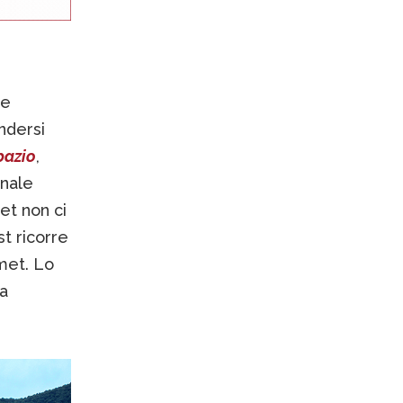
 e
ndersi
pazio
,
onale
et non ci
st ricorre
met. Lo
a