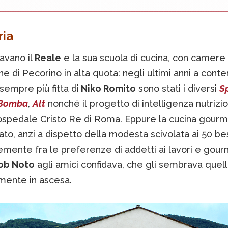
ria
avano il
Reale
e la sua scuola di cucina, con camere
e di Pecorino in alta quota: negli ultimi anni a conte
sempre più fitta di
Niko Romito
sono stati i diversi
S
Bomba
,
Alt
nonché il progetto di intelligenza nutrizi
’ospedale Cristo Re di Roma. Eppure la cucina gourm
ato, anzi a dispetto della modesta scivolata ai 50 be
emente fra le preferenze di addetti ai lavori e gour
ob Noto
agli amici confidava, che gli sembrava quell
ente in ascesa.