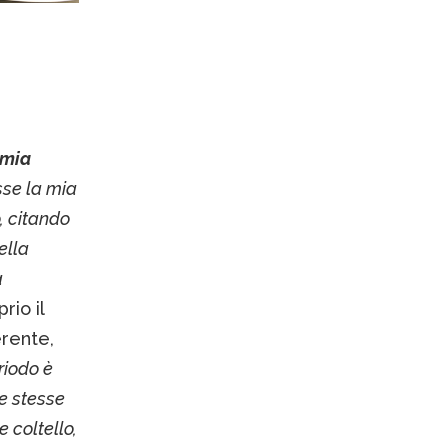
 mia
sse la mia
o, citando
ella
a
prio il
erente,
riodo è
e stesse
e coltello,