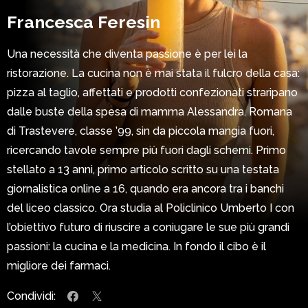
Francesca Feresin
Una necessità che diventa passione è per lei la
ristorazione. La cucina non è mai stata il fulcro della casa:
pizza al taglio, affettati e prodotti confezionati straripano
dalle buste della spesa di mamma Alessandra. Romana
di Trastevere, classe ’99, sin da piccola mangia fuori,
ricercando tavole sempre più fuori dagli schemi. Primo
stellato a 13 anni, primo articolo scritto su una testata
giornalistica online a 16, quando era ancora tra i banchi
del liceo classico. Ora studia al Policlinico Umberto I con
l’obiettivo futuro di riuscire a coniugare le sue più grandi
passioni: la cucina e la medicina. In fondo il cibo è il
migliore dei farmaci.
Condividi: