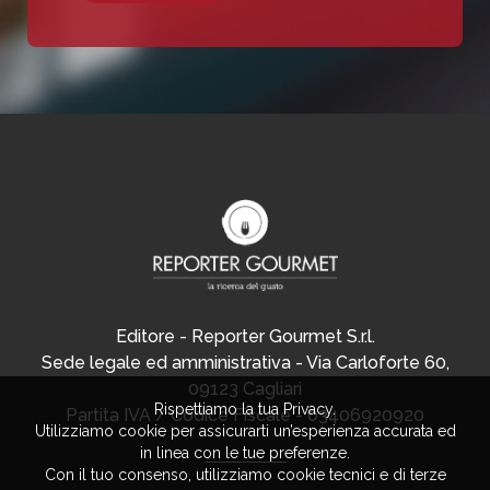
Editore - Reporter Gourmet S.r.l.
Sede legale ed amministrativa - Via Carloforte 60,
09123 Cagliari
Rispettiamo la tua Privacy.
Partita IVA / Codice Fiscale - 03406920920
Utilizziamo cookie per assicurarti un’esperienza accurata ed
in linea con le tue preferenze.
Con il tuo consenso, utilizziamo cookie tecnici e di terze