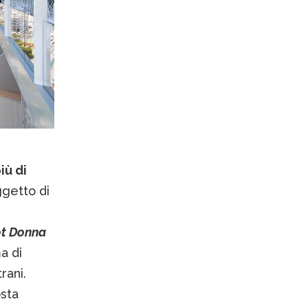
iù di
ggetto di
ot Donna
a di
rani.
osta