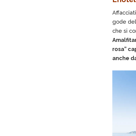
Affacciat
gode dell
che si co
Amalfita
rosa” ca
anche da