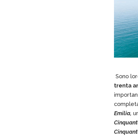
Sono loro
trenta an
important
completa
Emilia,
un
Cinquanta
Cinquant