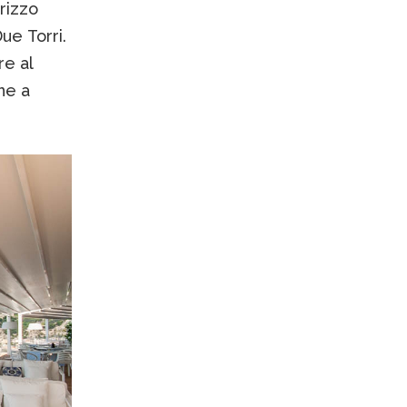
rizzo
ue Torri.
re al
ne a