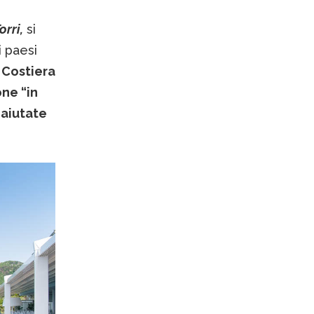
orri,
si
i paesi
n Costiera
ne “in
 aiutate