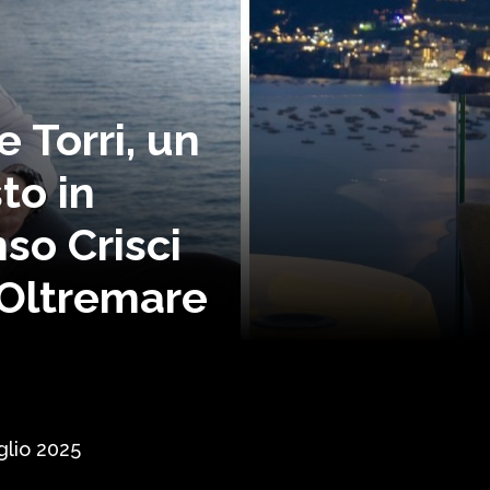
 Torri, un
to in
nso Crisci
 Oltremare
glio 2025