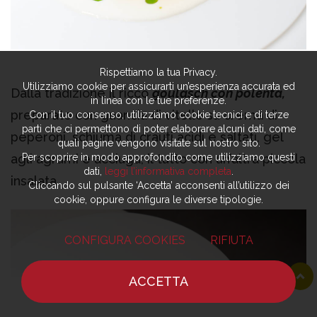
Rispettiamo la tua Privacy.
Utilizziamo cookie per assicurarti un’esperienza accurata ed
Dalla tradizione il ricco
goulasch con polenta,
in linea con le tue preferenze.
preparato con guancia di vitello su crema di
Con il tuo consenso, utilizziamo cookie tecnici e di terze
parti che ci permettono di poter elaborare alcuni dati, come
peperoni, schiuma di crauti acidi e saltati, gel
quali pagine vengono visitate sul nostro sito.
agli agrumi e acciuga; il tutto con un’altra piccola
Per scoprire in modo approfondito come utilizziamo questi
dati,
leggi l’informativa completa
.
insalata.
Cliccando sul pulsante ‘Accetta’ acconsenti all’utilizzo dei
cookie, oppure configura le diverse tipologie.
CONFIGURA COOKIES
RIFIUTA
ACCETTA
HOME
NOTIZIE
CHEF
DOVE MANGIARE