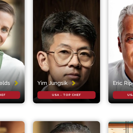
elds
Yim Jungsik
Eric Rip
HEF
USA - TOP CHEF
US