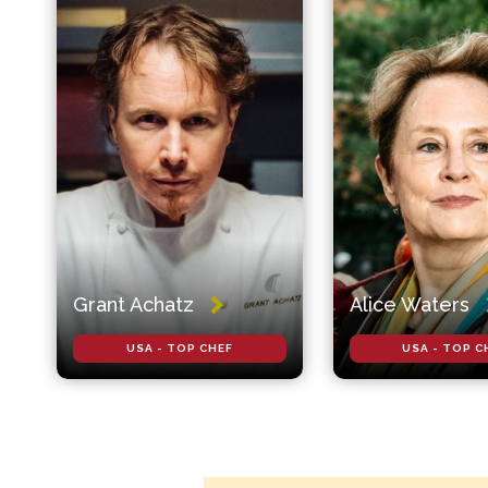
Grant Achatz
Alice Waters
USA - TOP CHEF
USA - TOP C