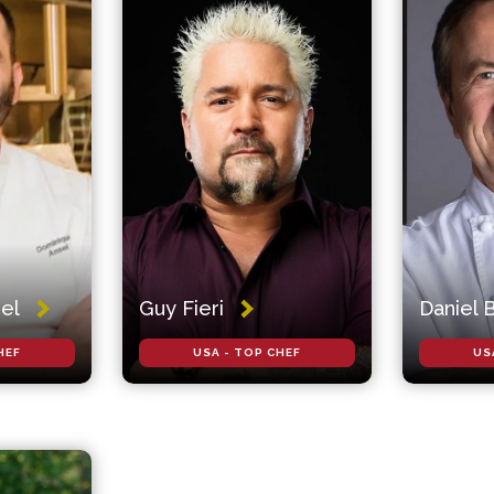
el
Guy Fieri
Daniel 
HEF
USA - TOP CHEF
US