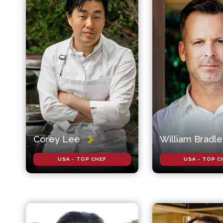
Corey Lee
William Bradle
USA - TOP CHEF
USA - TOP C