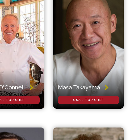
 O'Connell
Masa Takayama
A - TOP CHEF
USA - TOP CHEF