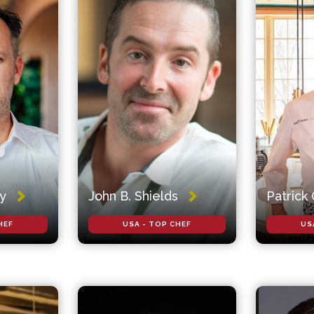
y
John B. Shields
Patrick
HEF
USA - TOP CHEF
US