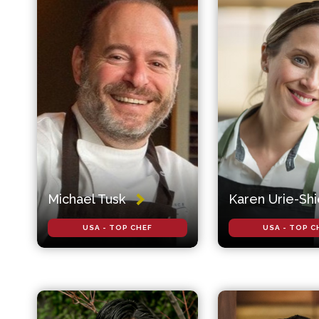
Michael Tusk
Karen Urie-Shi
USA - TOP CHEF
USA - TOP C