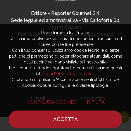
Editore - Reporter Gourmet S.r.l.
Sede legale ed amministrativa - Via Carloforte 60,
09123 Cagliari
Rispettiamo la tua Privacy.
Partita IVA / Codice Fiscale - 03406920920
Utilizziamo cookie per assicurarti un’esperienza accurata ed
in linea con le tue preferenze.
Con il tuo consenso, utilizziamo cookie tecnici e di terze
parti che ci permettono di poter elaborare alcuni dati, come
quali pagine vengono visitate sul nostro sito.
Per scoprire in modo approfondito come utilizziamo questi
dati,
leggi l’informativa completa
.
Cliccando sul pulsante ‘Accetta’ acconsenti all’utilizzo dei
Advertising
Privacy Policy
cookie, oppure configura le diverse tipologie.
Contatti
Cookie Policy
CONFIGURA COOKIES
RIFIUTA
ACCETTA
HOME
NOTIZIE
CHEF
DOVE MANGIARE