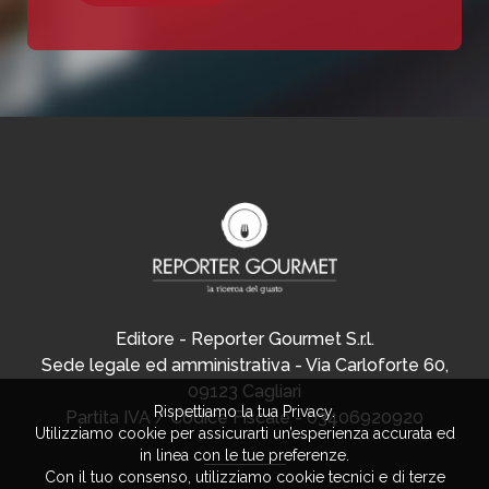
Editore - Reporter Gourmet S.r.l.
Sede legale ed amministrativa - Via Carloforte 60,
09123 Cagliari
Rispettiamo la tua Privacy.
Partita IVA / Codice Fiscale - 03406920920
Utilizziamo cookie per assicurarti un’esperienza accurata ed
in linea con le tue preferenze.
Con il tuo consenso, utilizziamo cookie tecnici e di terze