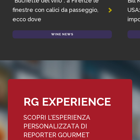
“Buchette del vino”: a Firenze le
Bill 
finestre con calici da passeggio,
USA: 
ecco dove
impos
WINE NEWS
RG EXPERIENCE
SCOPRI L’ESPERIENZA
PERSONALIZZATA DI
REPORTER GOURMET