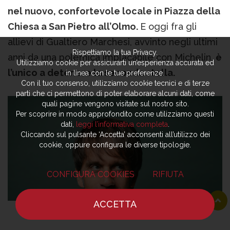
nel nuovo, confortevole locale in Piazza della
Chiesa a San Pietro all’Olmo.
E oggi fra gli
allievi di Gualtiero Marchesi, avvinto negli ultimi
Rispettiamo la tua Privacy.
anni da una polemica implacabile con Michelin,
è
Utilizziamo cookie per assicurarti un’esperienza accurata ed
l’unico a detenere la seconda stella.
in linea con le tue preferenze.
Con il tuo consenso, utilizziamo cookie tecnici e di terze
parti che ci permettono di poter elaborare alcuni dati, come
quali pagine vengono visitate sul nostro sito.
Per scoprire in modo approfondito come utilizziamo questi
dati,
leggi l’informativa completa
.
Cliccando sul pulsante ‘Accetta’ acconsenti all’utilizzo dei
cookie, oppure configura le diverse tipologie.
CONFIGURA COOKIES
RIFIUTA
ACCETTA
HOME
NOTIZIE
CHEF
DOVE MANGIARE