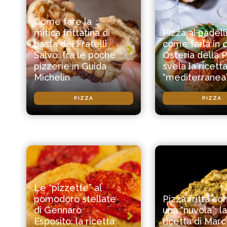
Come fare la
mitica frittatina di
Pizza al padell
pasta dei Fratelli
come farla in 
Salvo: fra le poche
Osteria della P
pizzerie in Guida
svela la ricett
Michelin
“mediterranea
PIZZA
PIZZA
Le “pizzette” al
pomodoro stellate
Pizza fritta c
di Gennaro
una “nuvola”: la
Esposito: la ricetta
ricetta di Mar