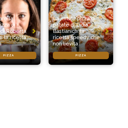
re la
La mitica pizza di
izza di
patate di Lidia
 di Roberta
Bastianich: la
: la ricetta
ricetta speedy che
a
non lievita
PIZZA
PIZZA