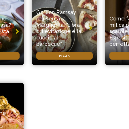
Gordon Ramsay
ino:
reinventa la
Come fa
casa?
Margherita: “1 ora
mitica p
ista
di lievitazione e la
scarole
a
cuocio al
Esposito
”
barbecue”
perfett
PIZZA
ome
co