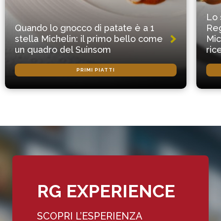
Lo 
Quando lo gnocco di patate è a 1
Reg
stella Michelin: il primo bello come
Mic
un quadro del Suinsom
ric
PRIMI PIATTI
RG EXPERIENCE
SCOPRI L’ESPERIENZA