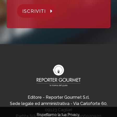
ISCRIVITI
Editore - Reporter Gourmet S.r.l.
Sede legale ed amministrativa - Via Carloforte 60,
09123 Cagliari
Rispettiamo la tua Privacy.
Partita IVA / Codice Fiscale - 03406920920