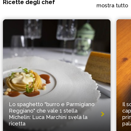
Ricette degli chef
mostra tutto
Lo spaghetto "burro e Parmigiano
Il 
Reggiano" che vale 1 stella
cap
Michelin: Luca Marchini svela la
pri
ricetta
pal