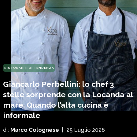
RISTORANTI DI TENDENZA
Giancarlo Perbellini: lo chef 3
stelle sorprende con la Locanda al
mare. Quando l’alta cucina è
informale
di:
Marco Colognese
|
25 Luglio 2026