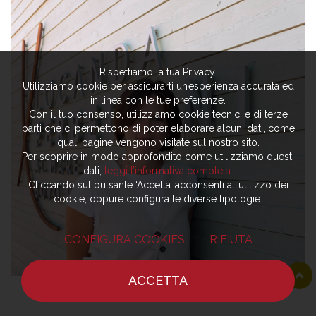
Rispettiamo la tua Privacy.
Utilizziamo cookie per assicurarti un’esperienza accurata ed
in linea con le tue preferenze.
Con il tuo consenso, utilizziamo cookie tecnici e di terze
parti che ci permettono di poter elaborare alcuni dati, come
quali pagine vengono visitate sul nostro sito.
Per scoprire in modo approfondito come utilizziamo questi
dati,
leggi l’informativa completa
.
Cliccando sul pulsante ‘Accetta’ acconsenti all’utilizzo dei
cookie, oppure configura le diverse tipologie.
CONFIGURA COOKIES
RIFIUTA
ACCETTA
HOME
NOTIZIE
CHEF
DOVE MANGIARE