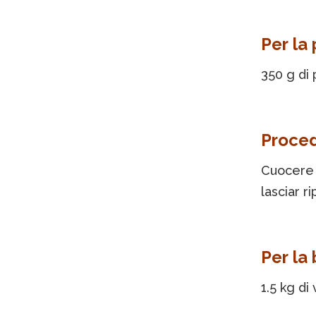
Per la
350 g di 
Proce
Cuocere 
lasciar r
Per la
1.5 kg di