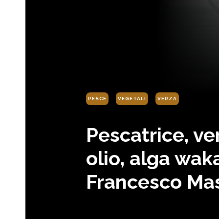
PESCE
VEGETALI
VERZA
Pescatrice, ver
olio, alga wak
Francesco Ma