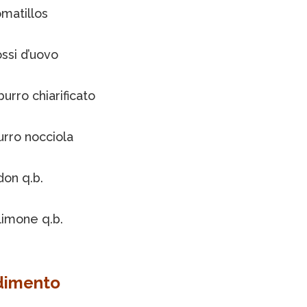
omatillos
ossi d’uovo
burro chiarificato
urro nocciola
don q.b.
limone q.b.
dimento