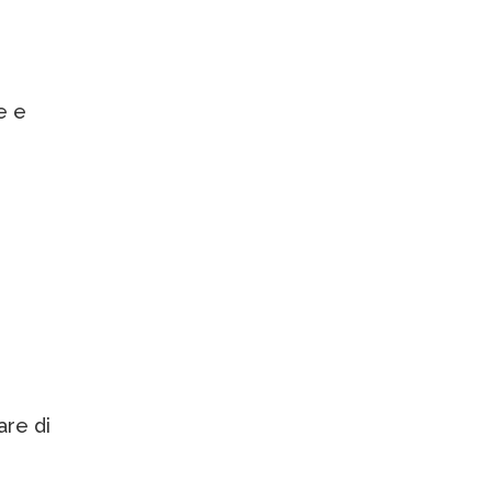
e e
are di