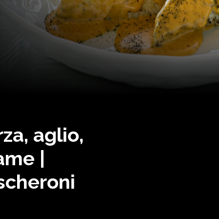
za, aglio,
ame |
scheroni