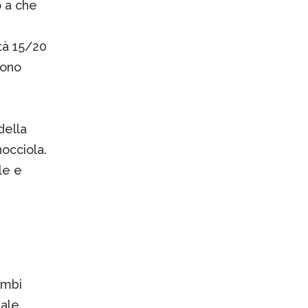
o a che
tà 15/20
sono
della
nocciola.
le e
ambi
ale.