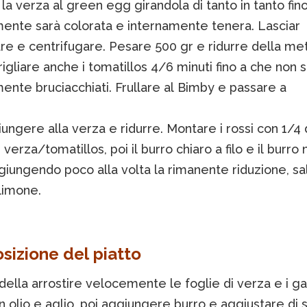
 la verza al green egg girandola di tanto in tanto fin
ente sarà colorata e internamente tenera. Lasciar
are e centrifugare. Pesare 500 gr e ridurre della me
rigliare anche i tomatillos 4/6 minuti fino a che non 
nte bruciacchiati. Frullare al Bimby e passare a
iungere alla verza e ridurre. Montare i rossi con 1/4 
 verza/tomatillos, poi il burro chiaro a filo e il burro 
giungendo poco alla volta la rimanente riduzione, sa
limone.
izione del piatto
della arrostire velocemente le foglie di verza e i g
on olio e aglio, poi aggiungere burro e aggiustare di s