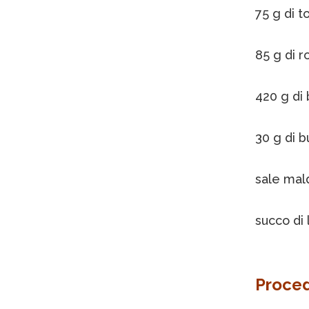
75 g di t
85 g di r
420 g di 
30 g di b
sale mal
succo di 
Proce