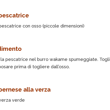
 pescatrice
pescatrice con osso (piccole dimensioni)
dimento
la pescatrice nel burro wakame spumeggiate. Togl
iposare prima di togliere dall’osso.
 bernese alla verza
 verza verde