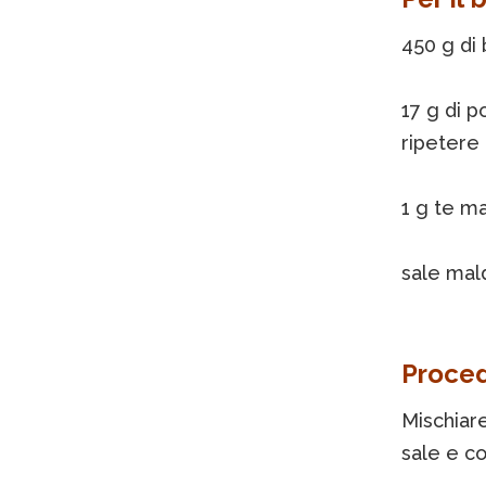
450 g di
17 g di p
ripetere 
1 g te m
sale mal
Proce
Mischiar
sale e co