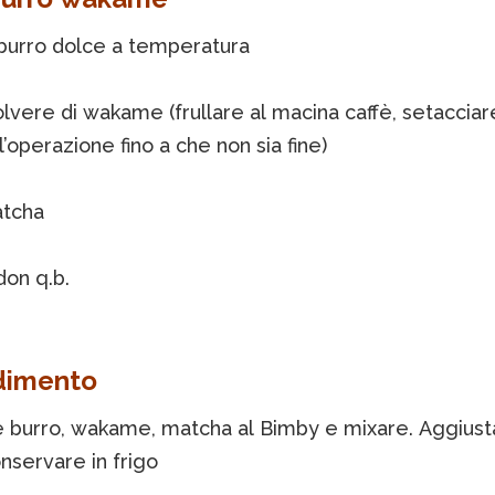
 burro dolce a temperatura
olvere di wakame (frullare al macina caffè, setacciar
l’operazione fino a che non sia fine)
atcha
don q.b.
dimento
e burro, wakame, matcha al Bimby e mixare. Aggiust
nservare in frigo