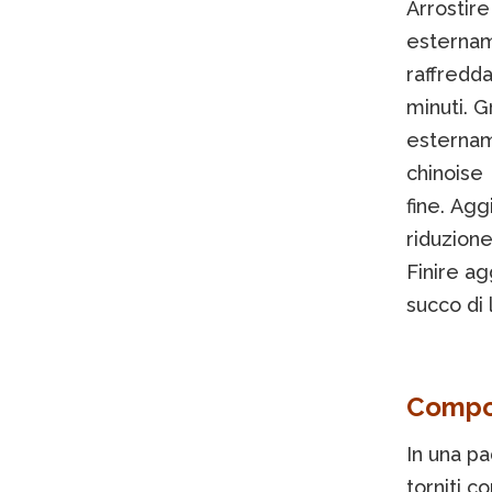
Arrostire
esternam
raffredd
minuti. G
estername
chinoise
fine. Agg
riduzione
Finire ag
succo di 
Compos
In una pa
torniti c