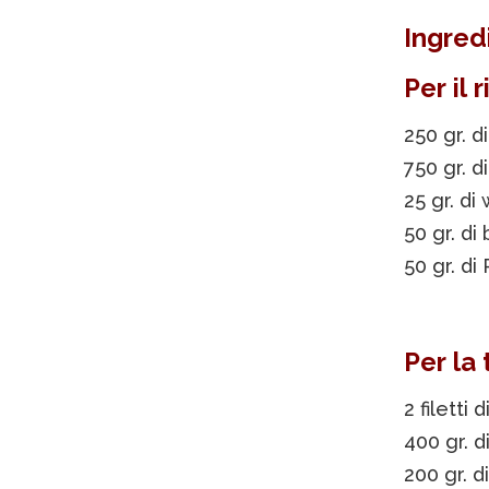
Ingred
Per il 
250 gr. di
750 gr. d
25 gr. di
50 gr. d
50 gr. d
Per la 
2 filetti
400 gr. d
200 gr. d