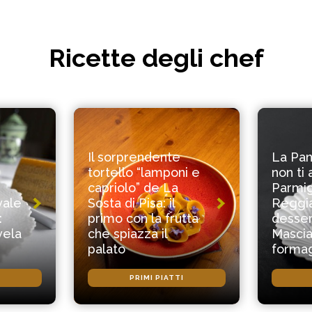
Ricette degli chef
Il sorprendente
La Pan
tortello “lamponi e
non ti 
capriolo” de La
Parmi
vale
Sosta di Pisa: il
Reggia
:
primo con la frutta
desser
vela
che spiazza il
Mascia
palato
forma
PRIMI PIATTI