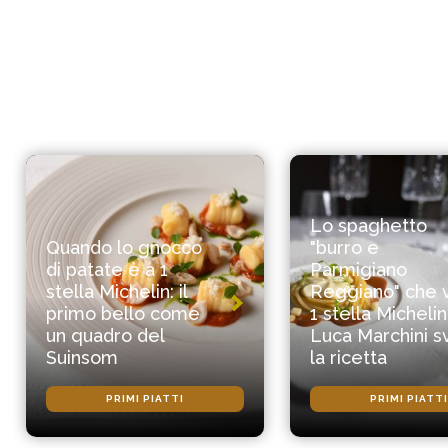
Lo spaghetto
Quando lo gnocco
"burro e
di patate è a 1
Parmigiano
stella Michelin: il
Reggiano" che 
primo bello come
1 stella Michelin
un quadro del
Luca Marchini s
Suinsom
la ricetta
PRIMI PIATTI
PRIMI PIATTI