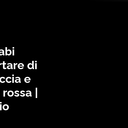
abi
rtare di
ccia e
rossa |
io