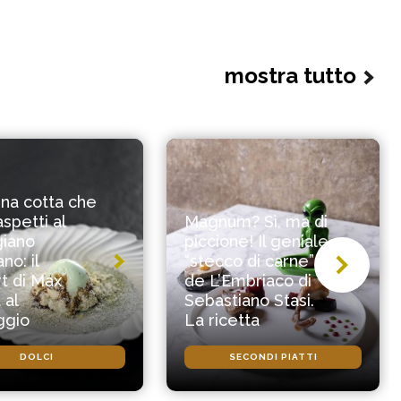
mostra tutto
na cotta che
aspetti al
Magnum? Sì, ma di
giano
piccione! Il geniale
no: il
“stecco di carne”
t di Max
de L’Embriaco di
 al
Sebastiano Stasi.
ggio
La ricetta
DOLCI
SECONDI PIATTI