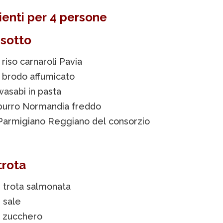
ienti per 4 persone
risotto
 riso carnaroli Pavia
i brodo affumicato
 wasabi in pasta
i burro Normandia freddo
i Parmigiano Reggiano del consorzio
trota
 di trota salmonata
i sale
i zucchero