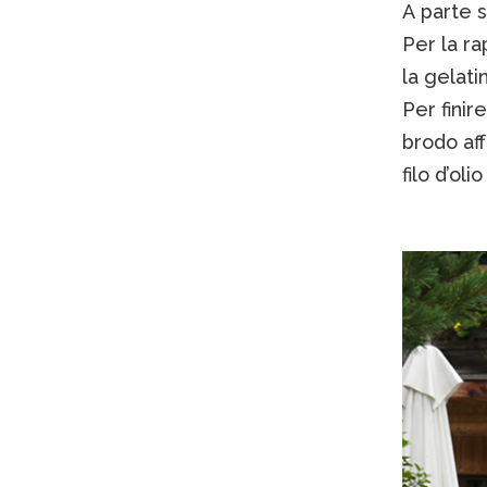
A parte s
Per la r
la gelati
Per finir
brodo af
filo d’ol