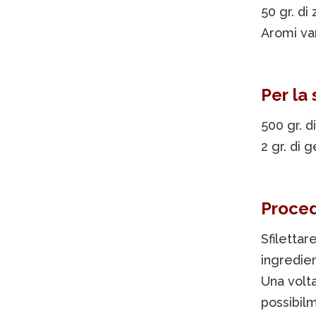
50 gr. di
Aromi var
Per la
500 gr. d
2 gr. di 
Proce
Sfilettar
ingredien
Una volta
possibilm