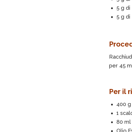
5 g di
5 g di
Proce
Racchiude
per 45 mi
Per il 
400 g 
1 sca
80 ml 
Olio E