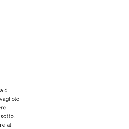
a di
vagliolo
ere
sotto.
re al