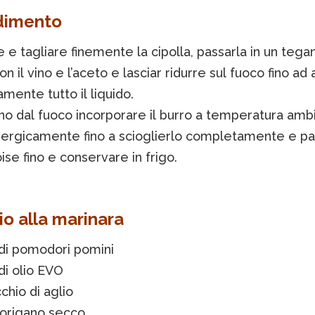
dimento
 e tagliare finemente la cipolla, passarla in un teg
on il vino e l’aceto e lasciar ridurre sul fuoco fino ad
ente tutto il liquido.
no dal fuoco incorporare il burro a temperatura amb
nergicamente fino a scioglierlo completamente e p
oise fino e conservare in frigo.
lio alla marinara
 di pomodori pomini
di olio EVO
chio di aglio
 origano secco