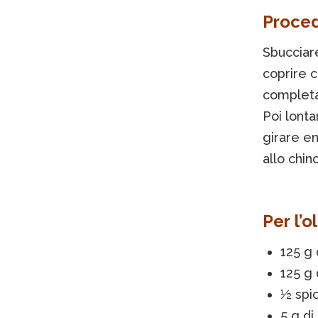
Proce
Sbucciare
coprire c
completam
Poi lonta
girare e
allo chin
Per l’o
125 g
125 g 
½ spic
5 g di