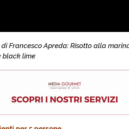
 di Francesco Apreda: Risotto alla marin
 black lime
ienti per 5 persone