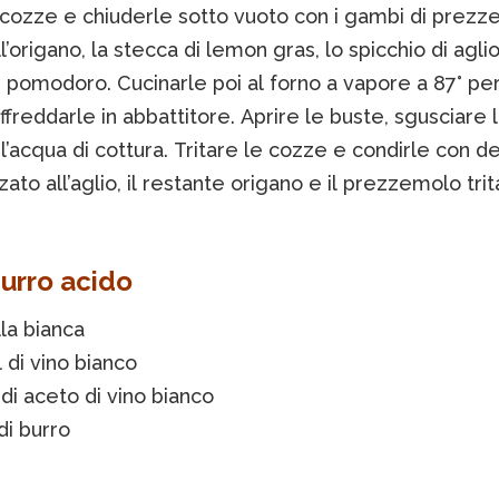
 cozze e chiuderle sotto vuoto con i gambi di prezz
’origano, la stecca di lemon gras, lo spicchio di agli
i pomodoro. Cucinarle poi al forno a vapore a 87° per
affreddarle in abbattitore. Aprire le buste, sgusciare
e l’acqua di cottura. Tritare le cozze e condirle con del
ato all’aglio, il restante origano e il prezzemolo trit
burro acido
lla bianca
 di vino bianco
di aceto di vino bianco
di burro