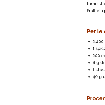
forno sta
Frullarla
Per le
2,400 
1 spic
200 m
8 g di
1 stec
40 g 
Proce