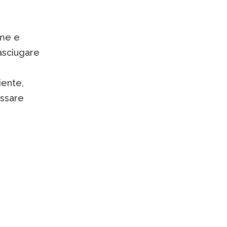
ame e
 asciugare
iente,
assare