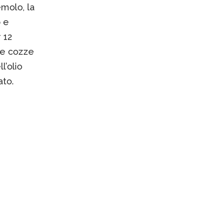
emolo, la
o e
 12
 le cozze
l’olio
ato.