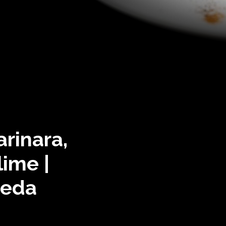
arinara,
lime |
reda