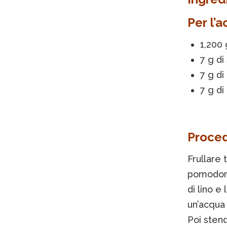
Per l’
1,200 
7 g di
7 g di
7 g di
Proce
Frullare 
pomodoro.
di lino e
un’acqua 
Poi stend