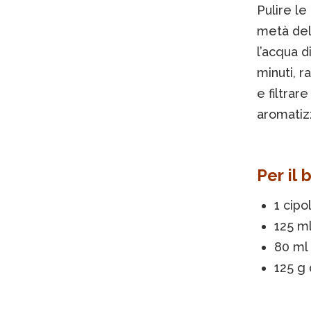
Pulire le
metà dell
l’acqua d
minuti, r
e filtrar
aromatizz
Per il 
1 cipo
125 ml
80 ml 
125 g 