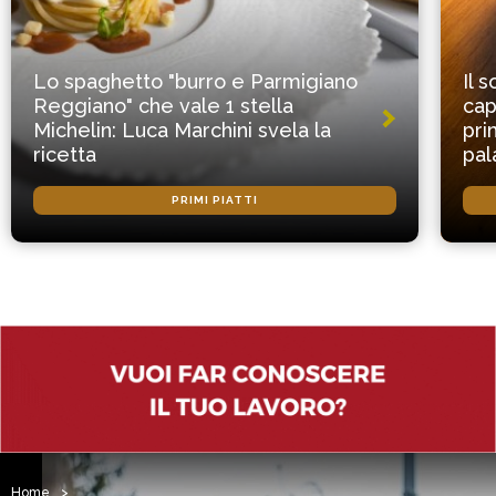
Lo spaghetto "burro e Parmigiano
Il 
Reggiano" che vale 1 stella
cap
Michelin: Luca Marchini svela la
pri
ricetta
pal
PRIMI PIATTI
Home
>