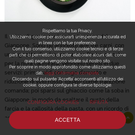
Rispettiamo la tua Privacy.
Il colpo di genio però arriva in aereo dal
Utilizziamo cookie per assicurarti un’esperienza accurata ed
in linea con le tue preferenze.
Giappone. Sono gli agnolotti alle tre carni, con
Con il tuo consenso, utilizziamo cookie tecnici e di terze
un pugnetto di erba amara, san Pietro o costo
parti che ci permettono di poter elaborare alcuni dati, come
quali pagine vengono visitate sul nostro sito.
per la nota canforata. Vengono serviti in due
Per scoprire in modo approfondito come utilizziamo questi
servizi: prima caldi con sugo d’arrosto e
dati,
leggi l’informativa completa
.
Cliccando sul pulsante ‘Accetta’ acconsenti all’utilizzo dei
riduzione di vino rosso, (quasi) come tradizione
cookie, oppure configura le diverse tipologie.
comanda; poi sparsi sul ghiaccio come la soba in
Giappone, in modo da esaltare il gusto della
CONFIGURA COOKIES
RIFIUTA
farcia e la callosità della pasta, con un ricordo di
agnolotto crudo. Come rinnovare un’icona senza
ACCETTA
sfiorarla nemmeno: il sogno di tanti.
HOME
NOTIZIE
CHEF
DOVE MANGIARE