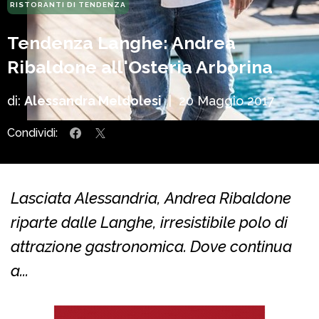
RISTORANTI DI TENDENZA
Tendenza Langhe: Andrea
Ribaldone all'Osteria Arborina
di:
Alessandra Meldolesi
|
20 Maggio 2017
Condividi:
Lasciata Alessandria, Andrea Ribaldone
riparte dalle Langhe, irresistibile polo di
attrazione gastronomica. Dove continua
a...