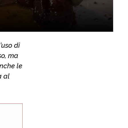
’uso di
oso, ma
anche le
a al