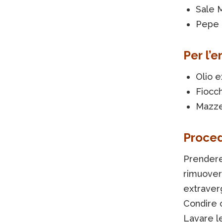
Sale 
Pepe 
Per l’
Olio e
Fiocch
Mazze
Proce
Prendere 
rimuovere
extraverg
Condire c
Lavare l