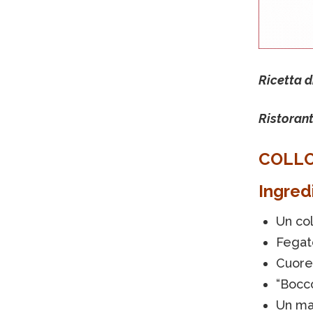
Ricetta d
Ristorant
COLLO
Ingredi
Un col
Fegat
Cuore
“Bocco
Un ma