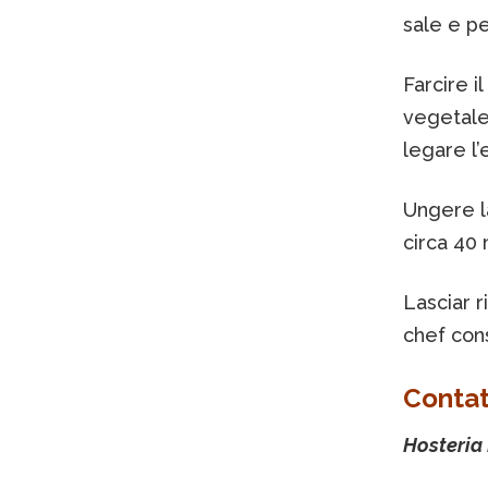
sale e p
Farcire i
vegetale
legare l’
Ungere la
circa 40 
Lasciar r
chef cons
Contat
Hosteria 