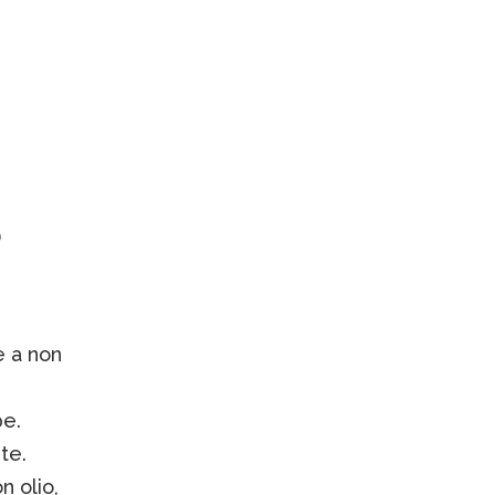
)
e a non
pe.
te.
 olio,