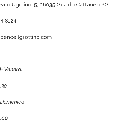
eato Ugolino, 5, 06035 Gualdo Cattaneo PG
64 8124
idenceilgrottino.com
- Venerdì
:30
 Domenica
5:00