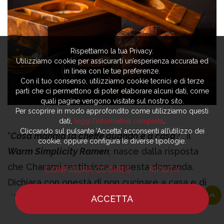
Rispettiamo la tua Privacy.
Utilizziamo cookie per assicurarti un’esperienza accurata ed
in linea con le tue preferenze.
Con il tuo consenso, utilizziamo cookie tecnici e di terze
parti che ci permettono di poter elaborare alcuni dati, come
quali pagine vengono visitate sul nostro sito.
Per scoprire in modo approfondito come utilizziamo questi
dati,
leggi l’informativa completa
.
Cliccando sul pulsante ‘Accetta’ acconsenti all’utilizzo dei
“
Cosa mangia la cheffe quando è a casa
?”, il
cookie, oppure configura le diverse tipologie.
Warm Simplicity Ramen
, nasce dalla risposta
che Charami restituisce a questa domanda.
CONFIGURA COOKIES
RIFIUTA
Dichiara con onestà di non cucinare a casa e di
ritrovarsi spesso a mangiare dei noodles pronti.
ACCETTA
HOME
NOTIZIE
CHEF
DOVE MANGIARE
Ecco quindi che al tavolo arrivano dei noodles