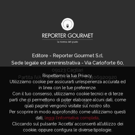
Editore - Reporter Gourmet S.r.l.
Sede legale ed amministrativa - Via Carloforte 60,
09123 Cagliari
Rispettiamo la tua Privacy.
Partita IVA / Codice Fiscale - 03406920920
Utilizziamo cookie per assicurarti un’esperienza accurata ed
in linea con le tue preferenze.
Con il tuo consenso, utilizziamo cookie tecnici e di terze
parti che ci permettono di poter elaborare alcuni dati, come
quali pagine vengono visitate sul nostro sito.
Per scoprire in modo approfondito come utilizziamo questi
dati,
leggi l’informativa completa
.
Cliccando sul pulsante ‘Accetta’ acconsenti all’utilizzo dei
cookie, oppure configura le diverse tipologie.
Advertising
Privacy Policy