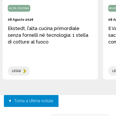
ALTA CUCINA
NUO
08 Agosto 2026
08 A
Ekstedt, l’alta cucina primordiale
Il 
senza fornelli né tecnologia: 1 stella
sac
di cotture al fuoco
co
LEGGI
LE
Torna a Ultime notizie