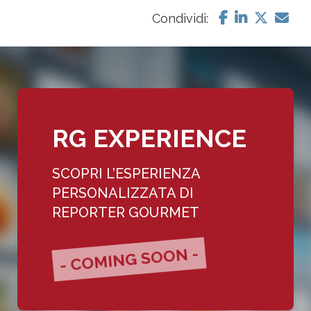
Condividi:
RG EXPERIENCE
SCOPRI L’ESPERIENZA
PERSONALIZZATA DI
REPORTER GOURMET
- COMING SOON -