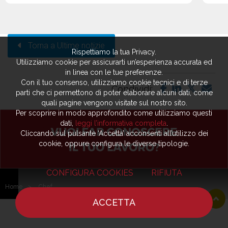
Torna a Ultime notizie
Rispettiamo la tua Privacy.
Utilizziamo cookie per assicurarti un’esperienza accurata ed
in linea con le tue preferenze.
Con il tuo consenso, utilizziamo cookie tecnici e di terze
Condividi:
parti che ci permettono di poter elaborare alcuni dati, come
quali pagine vengono visitate sul nostro sito.
Per scoprire in modo approfondito come utilizziamo questi
dati,
leggi l’informativa completa
.
Cliccando sul pulsante ‘Accetta’ acconsenti all’utilizzo dei
cookie, oppure configura le diverse tipologie.
CONFIGURA COOKIES
RIFIUTA
Home
>
Chef
ACCETTA
HOME
NOTIZIE
CHEF
DOVE MANGIARE