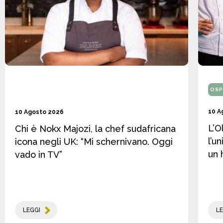
OSP
10 A
10 Agosto 2026
L’O
Chi è Nokx Majozi, la chef sudafricana
l’u
icona negli UK: “Mi schernivano. Oggi
un 
vado in TV”
LEGGI
LE