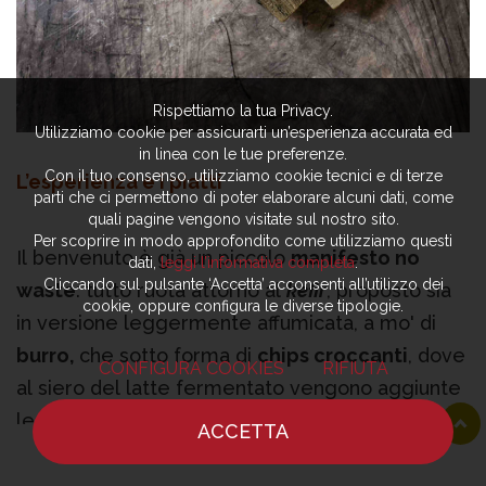
Rispettiamo la tua Privacy.
Utilizziamo cookie per assicurarti un’esperienza accurata ed
in linea con le tue preferenze.
Con il tuo consenso, utilizziamo cookie tecnici e di terze
L’esperienza e i piatti
parti che ci permettono di poter elaborare alcuni dati, come
quali pagine vengono visitate sul nostro sito.
Per scoprire in modo approfondito come utilizziamo questi
Il benvenuto è già un piccolo
manifesto no
dati,
leggi l’informativa completa
.
Cliccando sul pulsante ‘Accetta’ acconsenti all’utilizzo dei
waste
: tutto ruota attorno al
kefir
, proposto sia
cookie, oppure configura le diverse tipologie.
in versione leggermente affumicata, a mo' di
burro,
che sotto forma di
chips croccanti
, dove
CONFIGURA COOKIES
RIFIUTA
al siero del latte fermentato vengono aggiunte
le bucce della zucca creando un impasto idoneo
ACCETTA
alla frittura; da qui il colore brillante, simile al
HOME
NOTIZIE
CHEF
DOVE MANGIARE
giallo flash delle tortillas di mais, e
il gusto