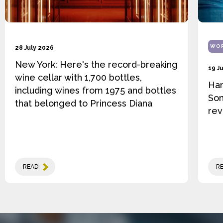
WOR
28 July 2026
New York: Here's the record-breaking
19 J
wine cellar with 1,700 bottles,
Ha
including wines from 1975 and bottles
Som
that belonged to Princess Diana
rev
READ
R