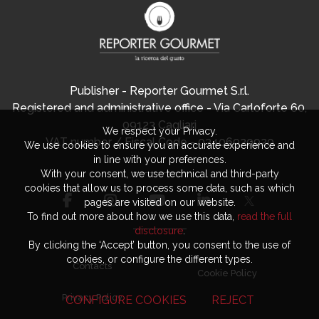
Publisher - Reporter Gourmet S.r.l.
Registered and administrative office - Via Carloforte 60,
09123 Cagliari
We respect your Privacy.
VAT number / Fiscal Code - 03406920920
We use cookies to ensure you an accurate experience and
in line with your preferences.
With your consent, we use technical and third-party
cookies that allow us to process some data, such as which
pages are visited on our website.
To find out more about how we use this data,
read the full
disclosure
.
By clicking the ‘Accept’ button, you consent to the use of
cookies, or configure the different types.
Contacts
Cookie Policy
Privacy Policy
CONFIGURE COOKIES
REJECT