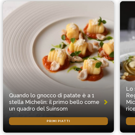
Lo 
Quando lo gnocco di patate è a 1
Reg
stella Michelin: il primo bello come
Mic
un quadro del Suinsom
ric
PRIMI PIATTI