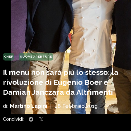
CHEF
NUOVE APERTURE
Il menu non sarà più lo stesso: la
rivoluzione di Eugenio Boer e
Damian Janczara da Altrimenti
di:
Martino Lapini
|
08 Febbraio 2019
Condividi: