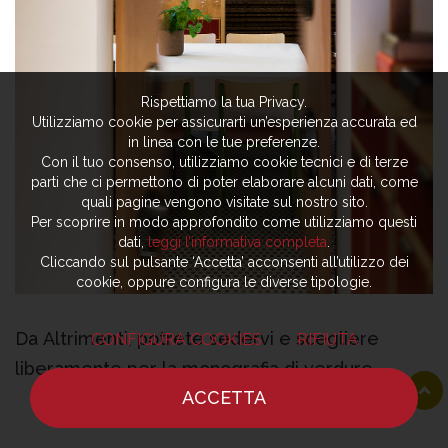
Rispettiamo la tua Privacy.
Utilizziamo cookie per assicurarti un’esperienza accurata ed
in linea con le tue preferenze.
Con il tuo consenso, utilizziamo cookie tecnici e di terze
parti che ci permettono di poter elaborare alcuni dati, come
quali pagine vengono visitate sul nostro sito.
Per scoprire in modo approfondito come utilizziamo questi
dati,
leggi l’informativa completa
.
Cliccando sul pulsante ‘Accetta’ acconsenti all’utilizzo dei
cookie, oppure configura le diverse tipologie.
Da Altrimenti, potrete sedervi e scegliere
CONFIGURA COOKIES
RIFIUTA
liberamente per la monografia di verdure
ACCETTA
oppure per un romanzo al dente e con la trama
HOME
NOTIZIE
CHEF
DOVE MANGIARE
marezzata. Sarete circondati da più di 70