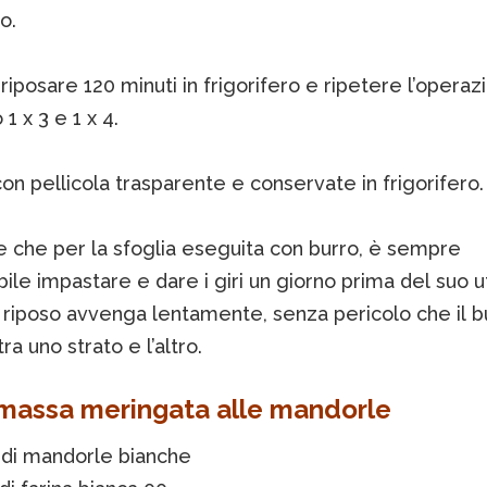
o.
riposare 120 minuti in frigorifero e ripetere l’operaz
1 x 3 e 1 x 4.
on pellicola trasparente e conservate in frigorifero.
e che per la sfoglia eseguita con burro, è sempre
bile impastare e dare i giri un giorno prima del suo ut
 riposo avvenga lentamente, senza pericolo che il b
tra uno strato e l’altro.
 massa meringata alle mandorle
 di mandorle bianche