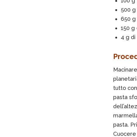
100 g 
500 g
650 g
150 g 
4 g di 
Proce
Macinare 
planetari
tutto con
pasta sfo
dell’alte
marmella
pasta. Pr
Cuocere a