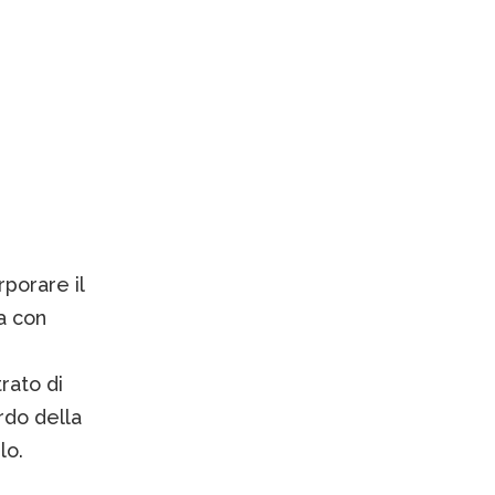
rporare il
a con
rato di
rdo della
lo.