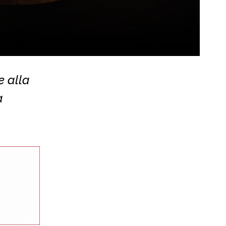
e alla
a