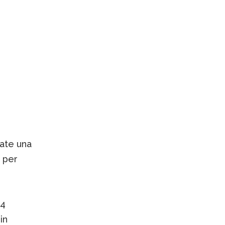
mate una
o per
:4
in