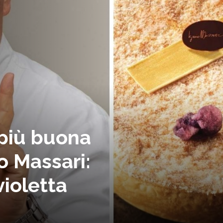
più buona
io Massari:
violetta