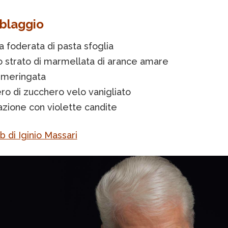
blaggio
ra foderata di pasta sfoglia
o strato di marmellata di arance amare
 meringata
ro di zucchero velo vanigliato
azione con violette candite
eb di Iginio Massari