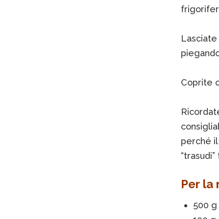
frigorifer
Lasciate 
piegando 
Coprite c
Ricordat
consiglia
perché il
“trasudi” 
Per la
500 g