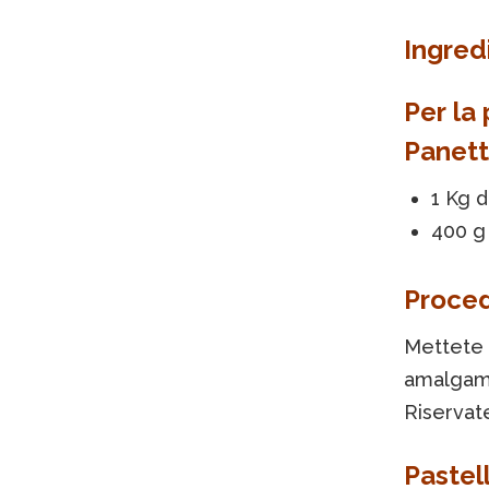
Ingred
Per la
Panett
1 Kg d
400 g 
Proce
Mettete e
amalgama
Riservate
Pastel