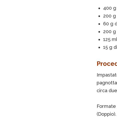
400 g 
200 g 
60 g d
200 g
125 ml
15 g d
Proce
Impastate
pagnotta,
circa due
Formate l
(Doppio).