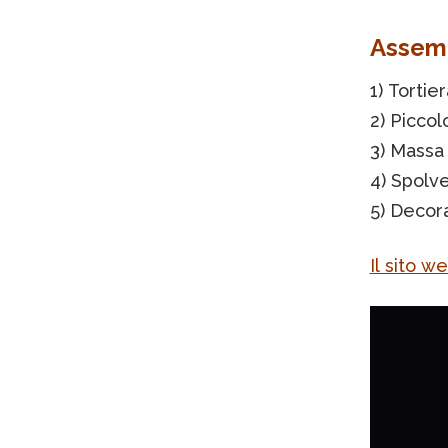
Assem
1) Tortie
2) Piccol
3) Massa
4) Spolve
5) Decor
Il sito w