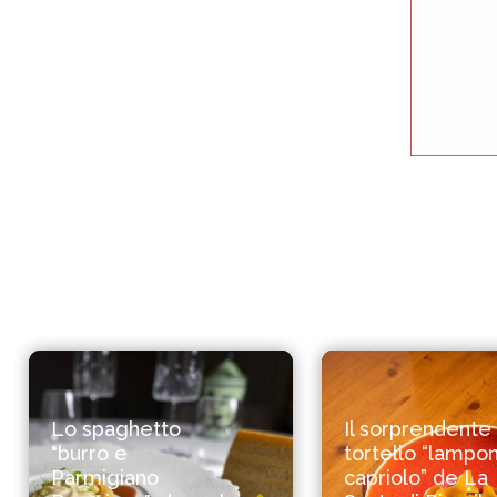
Lo spaghetto
Il sorprendente
"burro e
tortello “lampon
Parmigiano
capriolo” de La