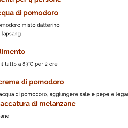
acqua di pomodoro
pomodoro misto datterino
hè lapsang
dimento
l tutto a 83°C per 2 ore
 crema di pomodoro
 l’acqua di pomodoro, aggiungere sale e pepe e lega
 laccatura di melanzane
zane