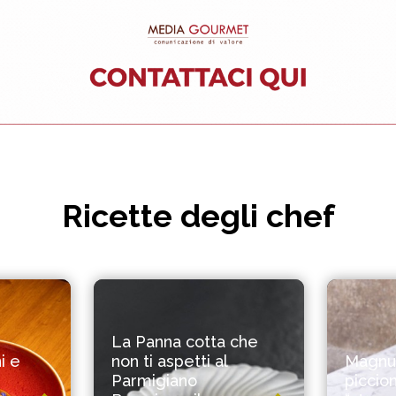
Ricette degli chef
La Panna cotta che
i e
non ti aspetti al
Magnum
Parmigiano
piccion