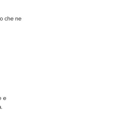
co che ne
e e
.