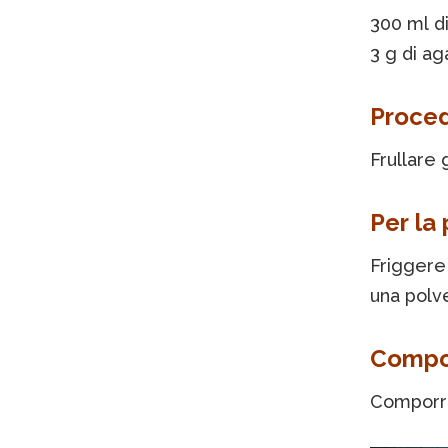
300 ml di
3 g di ag
Proce
Frullare 
Per la
Friggere 
una polv
Compos
Comporre