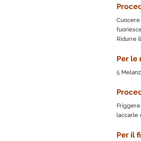
Proce
Cuocere 
fuoriesc
Ridurre i
Per le
5 Melanz
Proce
Friggere 
laccarle 
Per il 