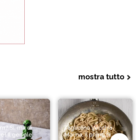
mostra tutto
? Sì, ma di
Tagliolino Vecchia
e! Il geniale
Marina, il primo di