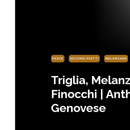
PESCE
SECONDI PIATTI
MELANZANE
Triglia, Melan
Finocchi | Ant
Genovese