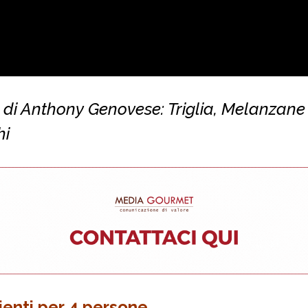
 di Anthony Genovese: Triglia, Melanzane
hi
ienti per 4 persone