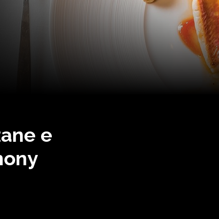
zane e
hony