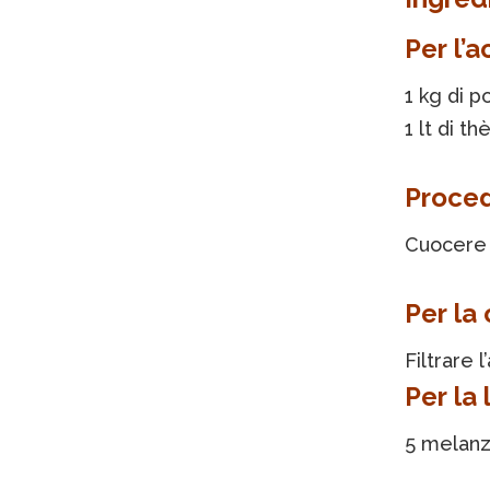
Per l’
1 kg di 
1 lt di t
Proce
Cuocere i
Per la
Filtrare
Per la
5 melan